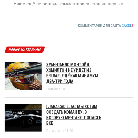
Никто ещё не оставил комментариев, станьте первым.
КОММЕНТАРИИ ДЛЯ САЙТА
CACKL
E
НОВЫЕ МАТЕРИАЛЫ
ХУАН-ПАБЛО МОНТОЙЯ:
ХЭМИЛТОН НЕ УЙДЁТ ИЗ
FERRARI ЕЩЁ КАК МИНИМУМ
ДВА-ТРИ ГОДА
только что
ГЛАВА CADILLAC: МЫ ХОТИМ
СОЗДАТЬ КОМАНДУ, В
КОТОРУЮ МЕЧТАЮТ ПОПАСТЬ
ВСЕ
Сегодня в 11:20