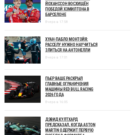
ЙОХАНССОН ВОСХИЩЁН
ПОБЕДОЙ ХЭМИЛТОНА В
БАРСЕЛОНЕ
Вчера в 17:58
ХУАН-ПАБЛО МОНТОЙЯ:
РАССЕЛУ НУЖНО НАУЧИТЬСЯ
ЗЛИТЬСЯ НА АНТОНЕЛЛИ
Вчера в 17:01
ПЬЕР ВАШЕ РАСКРЫЛ
ГЛАВНЫЕ ОГРАНИЧЕНИЯ
МАШИНЫ RED BULL RACING
2026 ГОДА
Вчера в 16:05
ДЭВИД КУЛТХАРД
ПРЕДСКАЗАЛ, КОГДА ASTON
MARTIN ОДЕРЖИТ ПЕРВУЮ