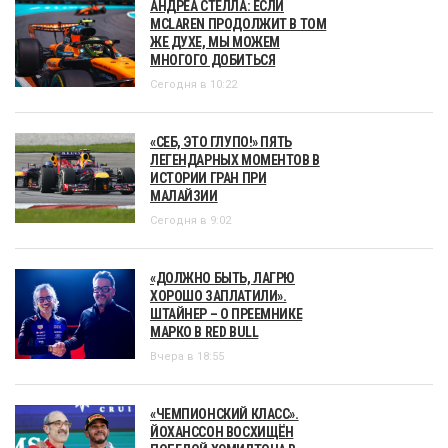
АНДРЕА СТЕЛЛА: ЕСЛИ
MCLAREN ПРОДОЛЖИТ В ТОМ
ЖЕ ДУХЕ, МЫ МОЖЕМ
МНОГОГО ДОБИТЬСЯ
Сегодня в 10:22
«СЕБ, ЭТО ГЛУПО!» ПЯТЬ
ЛЕГЕНДАРНЫХ МОМЕНТОВ В
ИСТОРИИ ГРАН ПРИ
МАЛАЙЗИИ
Сегодня в 9:02
«ДОЛЖНО БЫТЬ, ЛАГРЮ
ХОРОШО ЗАПЛАТИЛИ».
ШТАЙНЕР – О ПРЕЕМНИКЕ
МАРКО В RED BULL
Вчера в 18:55
«ЧЕМПИОНСКИЙ КЛАСС».
ЙОХАНССОН ВОСХИЩЁН