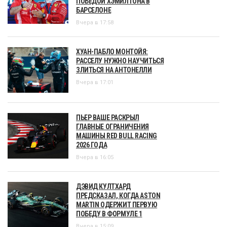
ПОБЕДОЙ ХЭМИЛТОНА В
БАРСЕЛОНЕ
Вчера в 17:58
ХУАН-ПАБЛО МОНТОЙЯ:
РАССЕЛУ НУЖНО НАУЧИТЬСЯ
ЗЛИТЬСЯ НА АНТОНЕЛЛИ
Вчера в 17:01
ПЬЕР ВАШЕ РАСКРЫЛ
ГЛАВНЫЕ ОГРАНИЧЕНИЯ
МАШИНЫ RED BULL RACING
2026 ГОДА
Вчера в 16:05
ДЭВИД КУЛТХАРД
ПРЕДСКАЗАЛ, КОГДА ASTON
MARTIN ОДЕРЖИТ ПЕРВУЮ
ПОБЕДУ В ФОРМУЛЕ 1
Вчера в 15:09