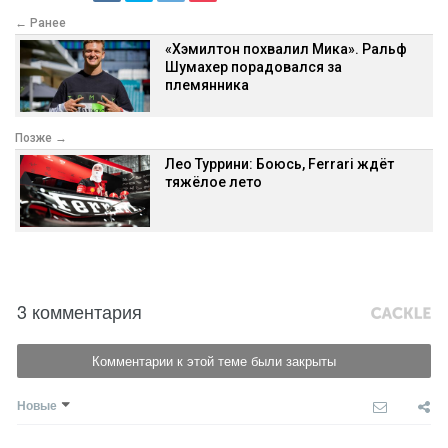
← Ранее
«Хэмилтон похвалил Мика». Ральф
Шумахер порадовался за
племянника
Позже →
Лео Туррини: Боюсь, Ferrari ждёт
тяжёлое лето
3 комментария
Комментарии к этой теме были закрыты
Новые