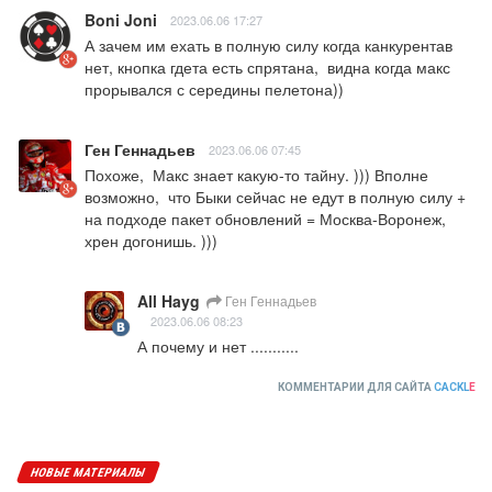
Boni Joni
2023.06.06 17:27
А зачем им ехать в полную силу когда канкурентав 
нет, кнопка гдета есть спрятана,  видна когда макс 
прорывался с середины пелетона))
Ген Геннадьев
2023.06.06 07:45
Похоже,  Макс знает какую-то тайну. ))) Вполне 
возможно,  что Быки сейчас не едут в полную силу + 
на подходе пакет обновлений = Москва-Воронеж, 
хрен догонишь. )))
All Hayg
Ген Геннадьев
2023.06.06 08:23
А почему и нет ...........
КОММЕНТАРИИ ДЛЯ САЙТА
CACKL
E
НОВЫЕ МАТЕРИАЛЫ