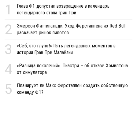
1
Глава Ф1 допустил возвращение в календарь
легендарного этапа Гран При
2
Эмерсон Фиттипальди: Уход Ферстаппена из Red Bull
раскачает рынок пилотов
3
«Себ, это глупо!» Пять легендарных моментов в
истории Гран При Малайзии
4
«Разница поколений». Пиастри – об отказе Хэмилтона
от симулятора
5
Планирует ли Макс Ферстаппен создать собственную
команду Ф1?