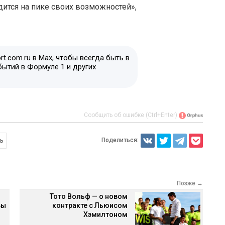
ится на пике своих возможностей»,
t.com.ru в Max, чтобы всегда быть в
бытий в Формуле 1 и других
Сообщить об ошибке (Ctrl+Enter)
Поделиться:
ль
Позже →
Тото Вольф — о новом
вы
контракте с Льюисом
Хэмилтоном