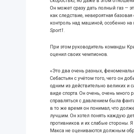
скоростью, но даже в этом отношени
Он может сразу дать полный газ — э
как следствие, невероятная базовая 
контроль над машиной, особенно на
Sport1
.
При этом руководитель команды Кр
оценил своих чемпионов.
«Это два очень разных, феноменаль
Себастьян с учётом того, чего он доб
одним из действительно великих и 
виде спорта. Он очень, очень много 
справляться с давлением была фантас
в то же время он понимал, что долж
лучшим. Он хотел понять каждую де
противников и их слабые стороны. Я
Макса не оцениваются должным об