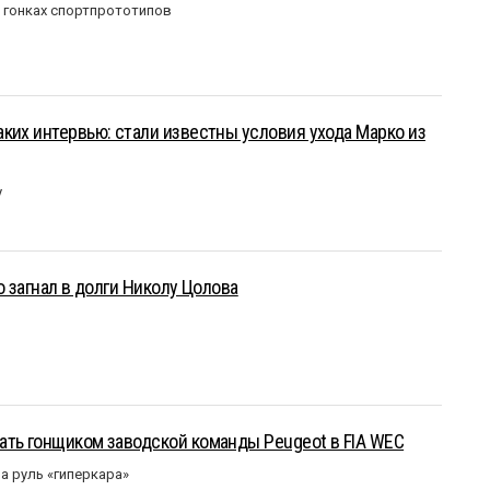
в гонках спортпрототипов
ких интервью: стали известны условия ухода Марко из
у
о загнал в долги Николу Цолова
ать гонщиком заводской команды Peugeot в FIA WEC
а руль «гиперкара»