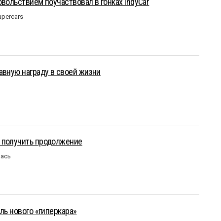
овольствием поучаствовал в гонках IndyCar
upercars
авную награду в своей жизни
 получить продолжение
лась
ль нового «гиперкара»