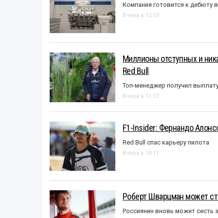
Компания готовится к дебюту 
Вчера в 12:13
Миллионы отступных и ника
Red Bull
Топ-менеджер получил выплат
Вчера в 11:12
F1-Insider: Фернандо Алонс
Red Bull спас карьеру пилота
Вчера в 10:11
Роберт Шварцман может ст
Россиянин вновь может сесть з