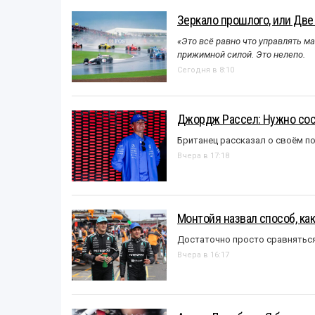
Зеркало прошлого, или Две
«Это всё равно что управлять м
прижимной силой. Это нелепо.
Сегодня в 8:10
Джордж Рассел: Нужно сос
Британец рассказал о своём п
Вчера в 17:18
Монтойя назвал способ, ка
Достаточно просто сравняться
Вчера в 16:17