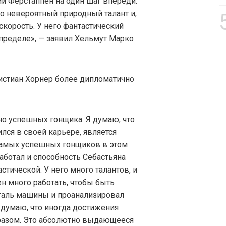
и Ферстаппен на один шаг впереди.
то невероятный природный талант и,
скорость. У него фантастический
 пределе», — заявил Хельмут Марко
истиан Хорнер более дипломатично
но успешных гонщика. Я думаю, что
ился в своей карьере, является
самых успешных гонщиков в этом
работал и способность Себастьяна
тической. У него много талантов, и
ен много работать, чтобы быть
таль машины и проанализировал
 думаю, что иногда достижения
разом. Это абсолютно выдающееся