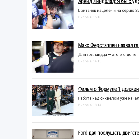
Арвид Линдблад: Я бы с уд
Британец нацелен и на серию S
Вчера в 15:16
Макс Ферстаппен назвал гл
Для голландца — это его дочь
Вчера в 14:15
Фильм о Формуле 1 должен
Работа над сиквелом уже нача
Вчера в 13:14
Ford дал послушать двигате