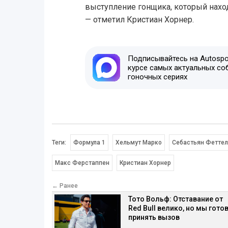
выступление гонщика, который наход
— отметил Кристиан Хорнер.
Подписывайтесь на Autospor
курсе самых актуальных со
гоночных сериях
Теги:
Формула 1
Хельмут Марко
Себастьян Фетте
Макс Ферстаппен
Кристиан Хорнер
← Ранее
Тото Вольф: Отставание от
Red Bull велико, но мы гото
принять вызов