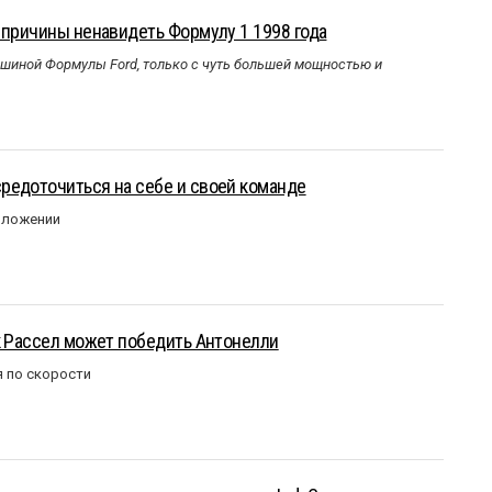
 причины ненавидеть Формулу 1 1998 года
ашиной Формулы Ford, только с чуть большей мощностью и
редоточиться на себе и своей команде
оложении
к Рассел может победить Антонелли
 по скорости