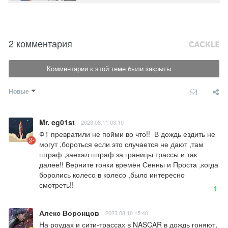
2 комментария
Комментарии к этой теме были закрыты
Новые
Mr. eg01st
2023.08.11 03:10
Ф1 превратили не пойми во что!!  В дождь ездить не 
могут ,бороться если это случается не дают ,там 
штраф ,заехал штраф за границы трассы и так 
далее!! Верните гонки времён Сенны и Проста ,когда 
боролись колесо в колесо ,было интересно 
смотреть!!
1
Алекс Воронцов
2023.08.10 15:40
На роудах и сити-трассах в NASCAR в дождь гоняют, 