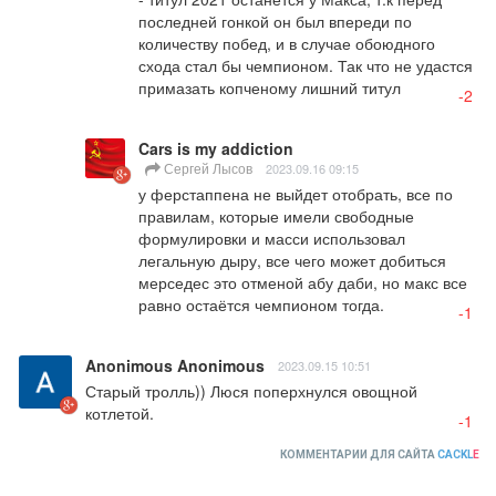
последней гонкой он был впереди по 
количеству побед, и в случае обоюдного 
схода стал бы чемпионом. Так что не удастся 
примазать копченому лишний титул
-2
Cars is my addiction
Сергей Лысов
2023.09.16 09:15
у ферстаппена не выйдет отобрать, все по 
правилам, которые имели свободные 
формулировки и масси использовал 
легальную дыру, все чего может добиться 
мерседес это отменой абу даби, но макс все 
равно остаётся чемпионом тогда.
-1
Anonimous Anonimous
2023.09.15 10:51
Старый тролль)) Люся поперхнулся овощной 
котлетой.
-1
КОММЕНТАРИИ ДЛЯ САЙТА
CACKL
E