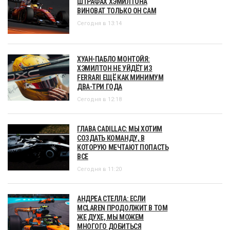
ШТРАФАХ ХЭМИЛТОНА
ВИНОВАТ ТОЛЬКО ОН САМ
Сегодня в 13:14
ХУАН-ПАБЛО МОНТОЙЯ:
ХЭМИЛТОН НЕ УЙДЁТ ИЗ
FERRARI ЕЩЁ КАК МИНИМУМ
ДВА-ТРИ ГОДА
Сегодня в 12:18
ГЛАВА CADILLAC: МЫ ХОТИМ
СОЗДАТЬ КОМАНДУ, В
КОТОРУЮ МЕЧТАЮТ ПОПАСТЬ
ВСЕ
Сегодня в 11:20
АНДРЕА СТЕЛЛА: ЕСЛИ
MCLAREN ПРОДОЛЖИТ В ТОМ
ЖЕ ДУХЕ, МЫ МОЖЕМ
МНОГОГО ДОБИТЬСЯ