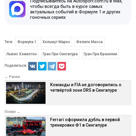
Подписывайтесь на Autosport.com.ru в Max,
чтобы всегда быть в курсе самых
актуальных событий в Формуле 1 и других
гоночных сериях
Теги:
Формула 1
Хельмут Марко
Фелипе Масса
Льюис Хэмилтон
Гран При Сингапура
Гран При Бразилии
Поделиться:
← Ранее
Команды и FIA не договорились о
четвёртой зоне DRS в Сингапуре
Позже →
Ferrari оформила дубль в первой
тренировке Ф1 в Сингапуре