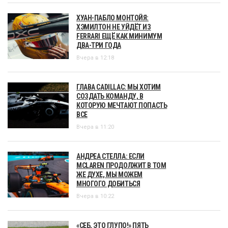
ХУАН-ПАБЛО МОНТОЙЯ:
ХЭМИЛТОН НЕ УЙДЁТ ИЗ
FERRARI ЕЩЁ КАК МИНИМУМ
ДВА-ТРИ ГОДА
Вчера в 12:18
ГЛАВА CADILLAC: МЫ ХОТИМ
СОЗДАТЬ КОМАНДУ, В
КОТОРУЮ МЕЧТАЮТ ПОПАСТЬ
ВСЕ
Вчера в 11:20
АНДРЕА СТЕЛЛА: ЕСЛИ
MCLAREN ПРОДОЛЖИТ В ТОМ
ЖЕ ДУХЕ, МЫ МОЖЕМ
МНОГОГО ДОБИТЬСЯ
Вчера в 10:22
«СЕБ, ЭТО ГЛУПО!» ПЯТЬ