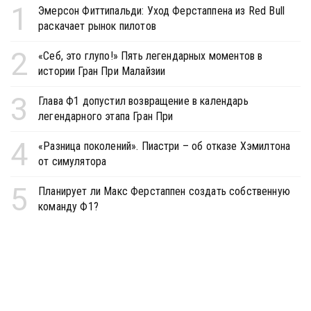
1
Эмерсон Фиттипальди: Уход Ферстаппена из Red Bull
раскачает рынок пилотов
2
«Себ, это глупо!» Пять легендарных моментов в
истории Гран При Малайзии
3
Глава Ф1 допустил возвращение в календарь
легендарного этапа Гран При
4
«Разница поколений». Пиастри – об отказе Хэмилтона
от симулятора
5
Планирует ли Макс Ферстаппен создать собственную
команду Ф1?