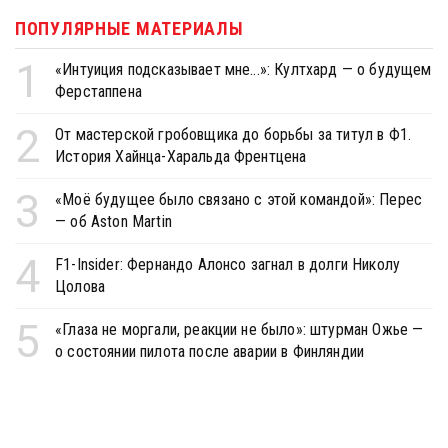
ПОПУЛЯРНЫЕ МАТЕРИАЛЫ
1
«Интуиция подсказывает мне...»: Култхард — о будущем
Ферстаппена
2
От мастерской гробовщика до борьбы за титул в Ф1.
История Хайнца-Харальда Френтцена
3
«Моё будущее было связано с этой командой»: Перес
— об Aston Martin
4
F1-Insider: Фернандо Алонсо загнал в долги Николу
Цолова
5
«Глаза не моргали, реакции не было»: штурман Ожье —
о состоянии пилота после аварии в Финляндии