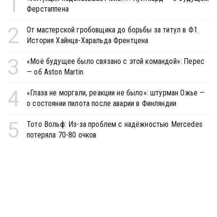
1
Ферстаппена
2
От мастерской гробовщика до борьбы за титул в Ф1.
История Хайнца-Харальда Френтцена
3
«Моё будущее было связано с этой командой»: Перес
— об Aston Martin
4
«Глаза не моргали, реакции не было»: штурман Ожье —
о состоянии пилота после аварии в Финляндии
5
Тото Вольф: Из-за проблем с надёжностью Mercedes
потеряла 70-80 очков