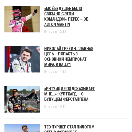
«МОЁ БУДУЩЕЕ БЫЛО
СВЯЗАНО С ЭТОЙ
КОМАНДОЙ»: ПЕРЕС — ОБ
ASTON MARTIN
Вчера в 12:13
НИКОЛАЙ ГРЯЗИН: ГЛАВНАЯ
ЦЕЛЬ — ПОПАСТЬ В
ОСНОВНОЙ ЧЕМПИОНАТ
МИРА, В RALLY1
Вчера в 11:12
«ИНТУИЦИЯ ПОДСКАЗЫВАЕТ
МНЕ...»: КУЛТХАРД — О
БУДУЩЕМ ФЕРСТАППЕНА
Вчера в 10:11
ТЕО ПУРШЕР СТАЛ ПИЛОТОМ