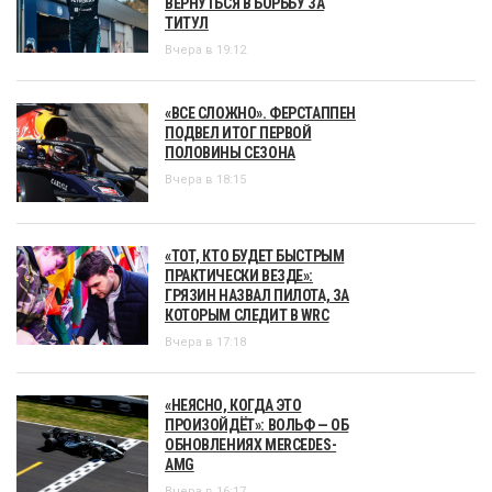
ВЕРНУТЬСЯ В БОРЬБУ ЗА
ТИТУЛ
Вчера в 19:12
«ВСЕ СЛОЖНО». ФЕРСТАППЕН
ПОДВЕЛ ИТОГ ПЕРВОЙ
ПОЛОВИНЫ СЕЗОНА
Вчера в 18:15
«ТОТ, КТО БУДЕТ БЫСТРЫМ
ПРАКТИЧЕСКИ ВЕЗДЕ»:
ГРЯЗИН НАЗВАЛ ПИЛОТА, ЗА
КОТОРЫМ СЛЕДИТ В WRC
Вчера в 17:18
«НЕЯСНО, КОГДА ЭТО
ПРОИЗОЙДЁТ»: ВОЛЬФ — ОБ
ОБНОВЛЕНИЯХ MERCEDES-
AMG
Вчера в 16:17