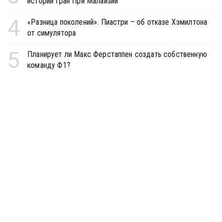
истории Гран При Малайзии
4
«Разница поколений». Пиастри – об отказе Хэмилтона
от симулятора
5
Планирует ли Макс Ферстаппен создать собственную
команду Ф1?