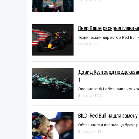
Вчера в 17:01
Пьер Ваше раскрыл главные
Технический директор Red Bull 
Вчера в 16:05
Дэвид Култхард предсказал
1
Экс-пилот Ф1 обозначил конкр
Вчера в 15:09
BILD: Red Bull нашла замен
Обязанности итальянца будут 
Вчера в 14:12