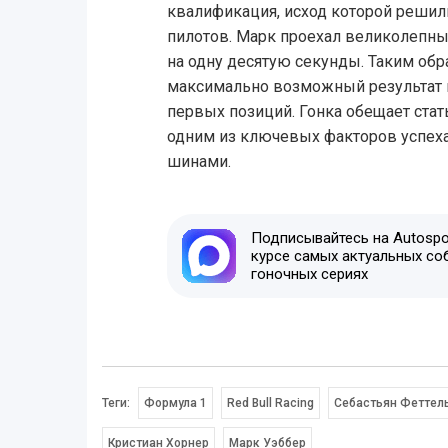
квалификация, исход которой реши
пилотов. Марк проехал великолепный
на одну десятую секунды. Таким об
максимально возможный результат и 
первых позиций. Гонка обещает стат
одним из ключевых факторов успеха
шинами.
Подписывайтесь на Autospor
курсе самых актуальных со
гоночных сериях
Теги:
Формула 1
Red Bull Racing
Себастьян Феттел
Кристиан Хорнер
Марк Уэббер