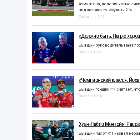
Хэмилтона, половинчатые очки и
под названием «Mульти 21»…
Сегодня в 9:02
«Должно быть, Лагрю хорош
Бывший руководитель Haas пох
Вчера в 18:55
«Чемпионский класс». Йох
Бывший гонщик Ф1 считает, что
Вчера в 17:58
Хуан-Пабло Монтойя: Рассе
Бывший пилот Ф1 назвал неожи