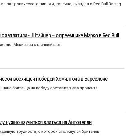
з-за тропического ливня и, конечно, скандал в Red Bull Racing
о заплатили». Штайнер – о преемнике Марко в Red Bull
валил Мекиса за отличный шаг
анссон восхищён победой Хэмилтона в Барселоне
 шанс британца на победу составлял два процента
лу нужно научиться злиться на Антонелли
данную трудность, с которой столкнулся британец