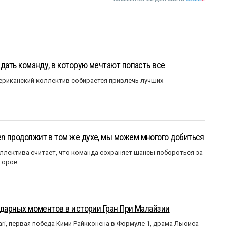
оздать команду, в которую мечтают попасть все
мериканский коллектив собирается привлечь лучших
en продолжит в том же духе, мы можем многого добиться
ллектива считает, что команда сохраняет шансы побороться за
торов
ендарных моментов в истории Гран При Малайзии
ri, первая победа Кими Райкконена в Формуле 1, драма Льюиса