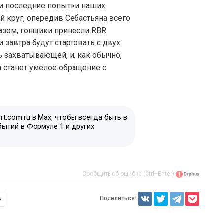
ли последние попытки наших
 круг, опередив Себастьяна всего
разом, гонщики принесли RBR
завтра будут стартовать с двух
ь захватывающей, и, как обычно,
 станет умелое обращение с
t.com.ru в Max, чтобы всегда быть в
бытий в Формуле 1 и других
Сообщить об ошибке (Ctrl+Enter)
Поделиться:
ь