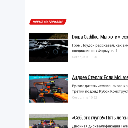
НОВЫЕ МАТЕРИАЛЫ
Глава Cadillac: Мы хотим с
Грэм Лоудон рассказал, как а
специалистов Формулы 1
Сегодня в 11:20
Андреа Стелла: Если McLar
Руководитель чемпионского ко
третий подряд Кубок Конструк
Сегодня в 10:22
«Себ, это глупо!» Пять лег
Двойная дисквалификация Ferra