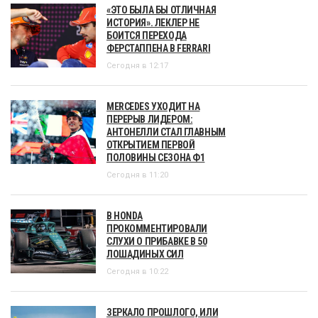
«ЭТО БЫЛА БЫ ОТЛИЧНАЯ
ИСТОРИЯ». ЛЕКЛЕР НЕ
БОИТСЯ ПЕРЕХОДА
ФЕРСТАППЕНА В FERRARI
Сегодня в 12:17
MERCEDES УХОДИТ НА
ПЕРЕРЫВ ЛИДЕРОМ:
АНТОНЕЛЛИ СТАЛ ГЛАВНЫМ
ОТКРЫТИЕМ ПЕРВОЙ
ПОЛОВИНЫ СЕЗОНА Ф1
Сегодня в 11:20
В HONDA
ПРОКОММЕНТИРОВАЛИ
СЛУХИ О ПРИБАВКЕ В 50
ЛОШАДИНЫХ СИЛ
Сегодня в 10:22
ЗЕРКАЛО ПРОШЛОГО, ИЛИ