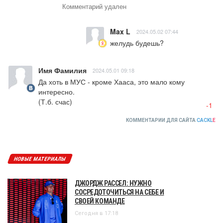
Комментарий удален
Max L
2024.05.02 07:44
желудь будешь?
Имя Фамилия
2024.05.01 09:18
Да хоть в МУС - кроме Хааса, это мало кому 
интересно.

(Т.б. счас)
-1
КОММЕНТАРИИ ДЛЯ САЙТА
CACKL
E
НОВЫЕ МАТЕРИАЛЫ
ДЖОРДЖ РАССЕЛ: НУЖНО
СОСРЕДОТОЧИТЬСЯ НА СЕБЕ И
СВОЕЙ КОМАНДЕ
Сегодня в 17:18