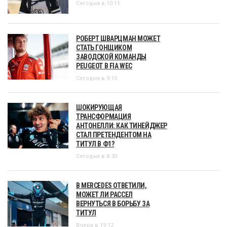
Сегодня в 10:11
РОБЕРТ ШВАРЦМАН МОЖЕТ
СТАТЬ ГОНЩИКОМ
ЗАВОДСКОЙ КОМАНДЫ
PEUGEOT В FIA WEC
Сегодня в 9:10
ШОКИРУЮЩАЯ
ТРАНСФОРМАЦИЯ
АНТОНЕЛЛИ: КАК ТИНЕЙДЖЕР
СТАЛ ПРЕТЕНДЕНТОМ НА
ТИТУЛ В Ф1?
Сегодня в 8:30
В MERCEDES ОТВЕТИЛИ,
МОЖЕТ ЛИ РАССЕЛ
ВЕРНУТЬСЯ В БОРЬБУ ЗА
ТИТУЛ
Вчера в 19:12