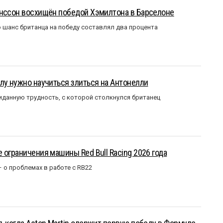
анссон восхищён победой Хэмилтона в Барселоне
 шанс британца на победу составлял два процента
лу нужно научиться злиться на Антонелли
данную трудность, с которой столкнулся британец
 ограничения машины Red Bull Racing 2026 года
– о проблемах в работе с RB22