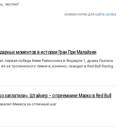
ь, честно!
КОММЕНТАРИИ ДЛЯ САЙТА
CACKL
E
ендарных моментов в истории Гран При Малайзии
ri, первая победа Кими Райкконена в Формуле 1, драма Льюиса
з-за тропического ливня и, конечно, скандал в Red Bull Racing
о заплатили». Штайнер – о преемнике Марко в Red Bull
валил Мекиса за отличный шаг