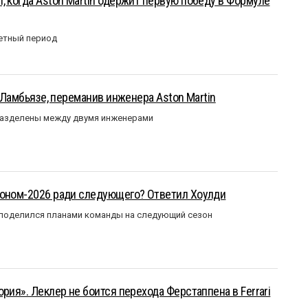
, когда Aston Martin одержит первую победу в Формуле
етный период
у Ламбьязе, переманив инженера Aston Martin
разделены между двумя инженерами
зоном-2026 ради следующего? Ответил Хоулди
 поделился планами команды на следующий сезон
рия». Леклер не боится перехода Ферстаппена в Ferrari