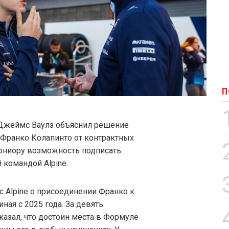
П
 Джеймс Ваулз объяснил решение
 Франко Колапинто от контрактных
 юниору возможность подписать
 командой Alpine.
с Alpine о присоединении Франко к
ная с 2025 года. За девять
оказал, что достоин места в Формуле