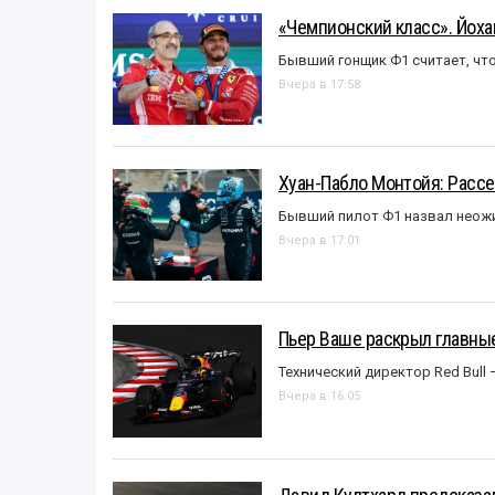
«Чемпионский класс». Йох
Бывший гонщик Ф1 считает, что
Вчера в 17:58
Хуан-Пабло Монтойя: Рассе
Бывший пилот Ф1 назвал неожи
Вчера в 17:01
Пьер Ваше раскрыл главные
Технический директор Red Bull 
Вчера в 16:05