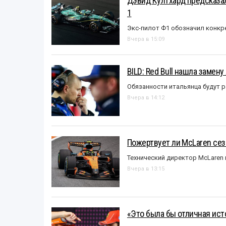
Дэвид Култхард предсказал
1
Экс-пилот Ф1 обозначил конкр
Вчера в 15:09
BILD: Red Bull нашла замен
Обязанности итальянца будут 
Вчера в 14:12
Пожертвует ли McLaren се
Технический директор McLaren
Вчера в 13:15
«Это была бы отличная исто