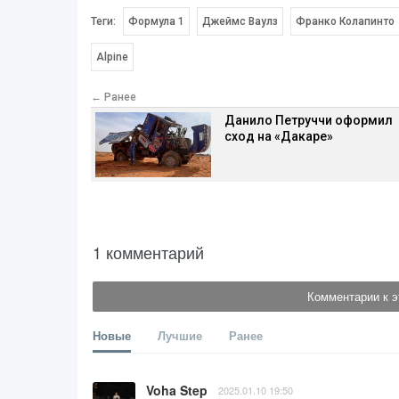
Теги:
Формула 1
Джеймс Ваулз
Франко Колапинто
Alpine
← Ранее
Данило Петруччи оформил
сход на «Дакаре»
1 комментарий
Комментарии к э
Новые
Лучшие
Ранее
Voha Step
2025.01.10 19:50