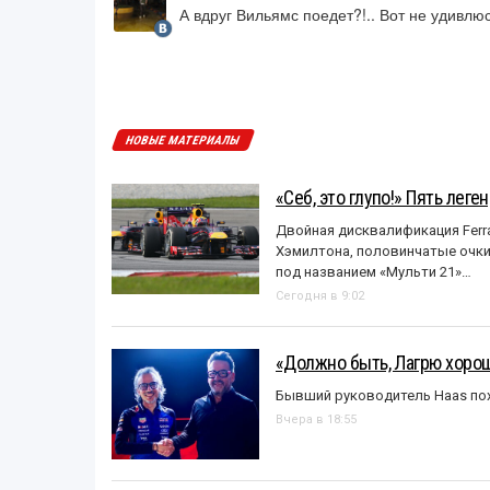
А вдруг Вильямс поедет?!.. Вот не удивлюс
НОВЫЕ МАТЕРИАЛЫ
«Себ, это глупо!» Пять лег
Двойная дисквалификация Ferra
Хэмилтона, половинчатые очки и
под названием «Mульти 21»…
Сегодня в 9:02
«Должно быть, Лагрю хорош
Бывший руководитель Haas пох
Вчера в 18:55