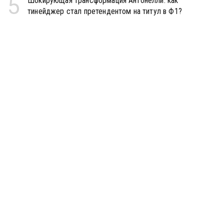
5
Шокирующая трансформация Антонелли: как
тинейджер стал претендентом на титул в Ф1?