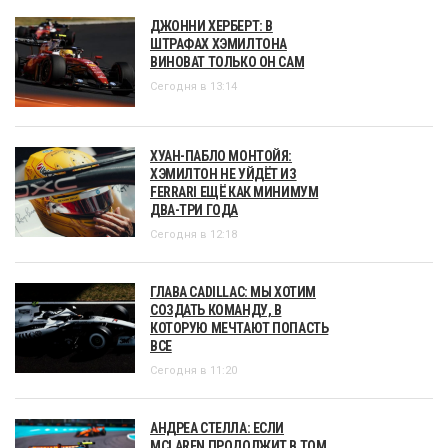
ДЖОННИ ХЕРБЕРТ: В
ШТРАФАХ ХЭМИЛТОНА
ВИНОВАТ ТОЛЬКО ОН САМ
Сегодня в 13:14
ХУАН-ПАБЛО МОНТОЙЯ:
ХЭМИЛТОН НЕ УЙДЁТ ИЗ
FERRARI ЕЩЁ КАК МИНИМУМ
ДВА-ТРИ ГОДА
Сегодня в 12:18
ГЛАВА CADILLAC: МЫ ХОТИМ
СОЗДАТЬ КОМАНДУ, В
КОТОРУЮ МЕЧТАЮТ ПОПАСТЬ
ВСЕ
Сегодня в 11:20
АНДРЕА СТЕЛЛА: ЕСЛИ
MCLAREN ПРОДОЛЖИТ В ТОМ