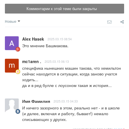
Комментарии к этой теме были закрыты
Новые
Alex Hasek
2025.03.15 08:54
Это мнение Башмакова.
mc1aren .
2025.03.15 06:13
специфика нынешних машин такова, что хемильтон 
сейчас находится в ситуации, когда заново учатся 
ходить...

да и в ред булле с лоусоном такая ж история...
Имя Фамилия
2025.03.15 04:33
И ничего зазорного в этом, реально нет - и в школе 
(и далее, включая и работу, бывает!) немало 
списывающих у других.