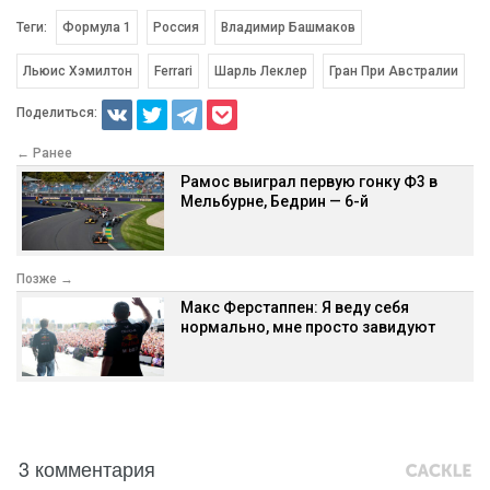
Теги:
Формула 1
Россия
Владимир Башмаков
Льюис Хэмилтон
Ferrari
Шарль Леклер
Гран При Австралии
Поделиться:
← Ранее
Рамос выиграл первую гонку Ф3 в
Мельбурне, Бедрин — 6-й
Позже →
Макс Ферстаппен: Я веду себя
нормально, мне просто завидуют
3 комментария