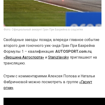
Фото: Официальный аккаунт Гран При Бахрейна в соцсетях
Свободные заезды позади, впереди главное событие
второго дня гоночного уик-энда Гран При Бахрейна
Формулы 1 – квалификация.
AUTOSPORT.com.ru
,
«Вершина Автоспорта»
и
Stanizlavsky
приглашают на
трансляцию.
Стрим с комментариями Алексея Попова и Натальи
Фабричновой можно посмотреть в группе
«Гаснут
огни»
.