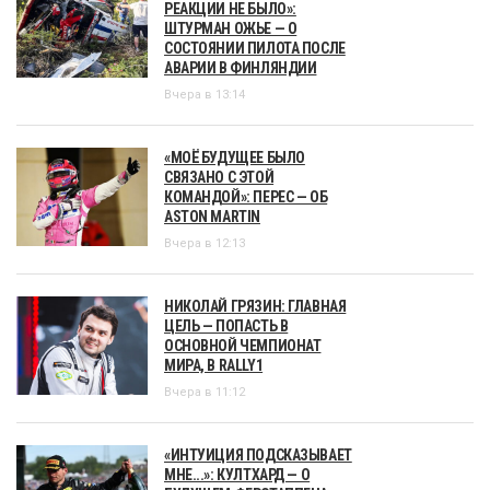
РЕАКЦИИ НЕ БЫЛО»:
ШТУРМАН ОЖЬЕ — О
СОСТОЯНИИ ПИЛОТА ПОСЛЕ
АВАРИИ В ФИНЛЯНДИИ
Вчера в 13:14
«МОЁ БУДУЩЕЕ БЫЛО
СВЯЗАНО С ЭТОЙ
КОМАНДОЙ»: ПЕРЕС — ОБ
ASTON MARTIN
Вчера в 12:13
НИКОЛАЙ ГРЯЗИН: ГЛАВНАЯ
ЦЕЛЬ — ПОПАСТЬ В
ОСНОВНОЙ ЧЕМПИОНАТ
МИРА, В RALLY1
Вчера в 11:12
«ИНТУИЦИЯ ПОДСКАЗЫВАЕТ
МНЕ...»: КУЛТХАРД — О