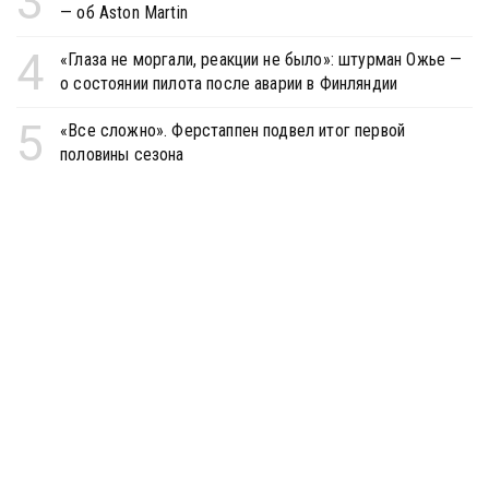
3
— об Aston Martin
4
«Глаза не моргали, реакции не было»: штурман Ожье —
о состоянии пилота после аварии в Финляндии
5
«Все сложно». Ферстаппен подвел итог первой
половины сезона