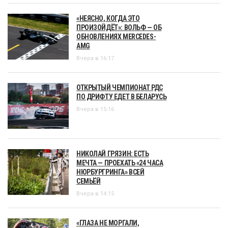
«НЕЯСНО, КОГДА ЭТО
ПРОИЗОЙДЁТ»: ВОЛЬФ — ОБ
ОБНОВЛЕНИЯХ MERCEDES-
AMG
Вчера в 16:17
ОТКРЫТЫЙ ЧЕМПИОНАТ РДС
ПО ДРИФТУ ЕДЕТ В БЕЛАРУСЬ
Вчера в 15:16
НИКОЛАЙ ГРЯЗИН: ЕСТЬ
МЕЧТА — ПРОЕХАТЬ «24 ЧАСА
НЮРБУРГРИНГА» ВСЕЙ
СЕМЬЁЙ
Вчера в 14:15
«ГЛАЗА НЕ МОРГАЛИ,