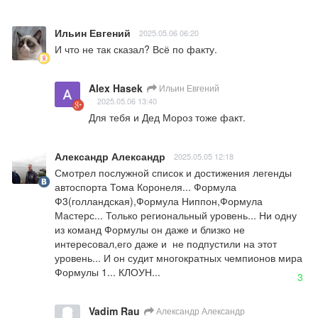
Ильин Евгений
2025.05.06 06:20
И что не так сказал? Всё по факту.
Alex Hasek
Ильин Евгений
2025.05.06 13:40
Для тебя и Дед Мороз тоже факт.
Александр Александр
2025.05.05 12:18
Смотрел послужной список и достижения легенды 
автоспорта Тома Коронеля... Формула 
Ф3(голландская),Формула Ниппон,Формула 
Мастерс... Только региональный уровень... Ни одну 
из команд Формулы он даже и близко не 
интересовал,его даже и  не подпустили на этот 
уровень... И он судит многократных чемпионов мира 
Формулы 1... КЛОУН...
3
Vadim Rau
Александр Александр