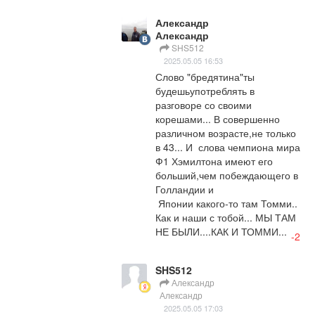
Александр
Александр
SHS512
2025.05.05 16:53
Слово "бредятина"ты 
будешьупотреблять в 
разговоре со своими 
корешами... В совершенно 
различном возрасте,не только 
в 43... И  слова чемпиона мира 
Ф1 Хэмилтона имеют его 
больший,чем побеждающего в 
Голландии и 

 Японии какого-то там Томми.. 
Как и наши с тобой... МЫ ТАМ 
НЕ БЫЛИ....КАК И ТОММИ...
-2
SHS512
Александр
Александр
2025.05.05 17:03