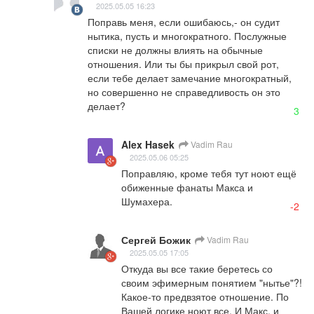
2025.05.05 16:23
Поправь меня, если ошибаюсь,- он судит 
нытика, пусть и многократного. Послужные 
списки не должны влиять на обычные 
отношения. Или ты бы прикрыл свой рот, 
если тебе делает замечание многократный, 
но совершенно не справедливость он это 
делает?
3
Alex Hasek
Vadim Rau
2025.05.06 05:25
Поправляю, кроме тебя тут ноют ещё 
обиженные фанаты Макса и 
Шумахера.
-2
Сергей Божик
Vadim Rau
2025.05.05 17:05
Откуда вы все такие беретесь со 
своим эфимерным понятием "нытье"?! 
Какое-то предвзятое отношение. По 
Вашей логике ноют все. И Макс, и 