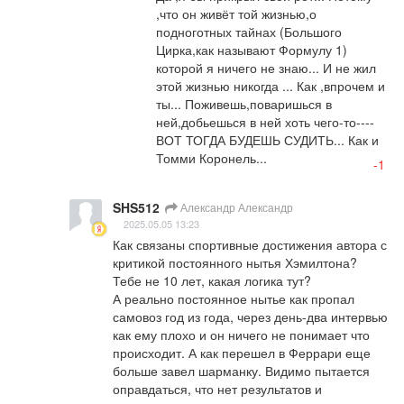
,что он живёт той жизнью,о 
подноготных тайнах (Большого 
Цирка,как называют Формулу 1) 
которой я ничего не знаю... И не жил 
этой жизнью никогда ... Как ,впрочем и 
ты... Поживешь,поваришься в 
ней,добьешься в ней хоть чего-то----
ВОТ ТОГДА БУДЕШЬ СУДИТЬ... Как и 
Томми Коронель...
-1
SHS512
Александр Александр
2025.05.05 13:23
Как связаны спортивные достижения автора с 
критикой постоянного нытья Хэмилтона? 
Тебе не 10 лет, какая логика тут?

А реально постоянное нытье как пропал 
самовоз год из года, через день-два интервью 
как ему плохо и он ничего не понимает что 
происходит. А как перешел в Феррари еще 
больше завел шарманку. Видимо пытается 
оправдаться, что нет результатов и 