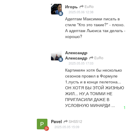
Игорь
EuRo
2025.05.06 12:38
Адептам Максимки писать в 
стиле "Кто это такие?" - плохо.

А адептам Льюиса так делать - 
хорошо?
Александр
Александр
EuRo
2025.05.05 17:03
Картикеян хотя бы несколько 
сезонов провел в Формуле 
1,пусть и в конце пелетона... 
ОН ХОТЯ БЫ ЭТОЙ ЖИЗНЬЮ 
ЖИЛ... НУ,А ТОММИ НЕ 
ПРИГЛАСИЛИ ДАЖЕ В 
УСЛОВНУЮ МИНАРДИ ...
1
Pavel
SHS512
2025.05.05 15:09