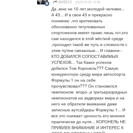
SHS512
2025.05.05 13:56
Да ,мне не 10 лет,молодой человек... 
А 43... И в свои 43 я прекрасно 
понимаю ,что критиковать 
обоснованно титулованных 
спортсменов имеет право лишь тот,кто 
сам находился в этой жёсткой среде 
,проходил такой же путь и сложности с 
этим путем связанные... И главное--
КТО ДОБИЛСЯ СОПОСТАВИМЫХ 
УСПЕХОВ... Так Каких успехов 
добился Том Коронель??? Самую 
конкурентную среду мира автоспорта 
Формулы 1 он на себе 
прочувствовал??? Он становился 
чемпионом  второ-,и третьеразрядных 
чемпионатов на задворках мира и на 
него не обратили внимание даже 
записные аутсайдеры Формулы 1... И 
все это снижает ценность его мнения 
практически до нуля... КОРОНЕЛЬ НЕ 
ПРИВЛЕК ВНИМАНИЕ И ИНТЕРЕС К 