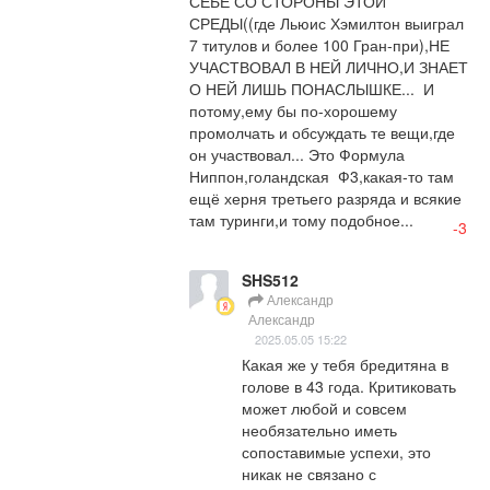
СЕБЕ СО СТОРОНЫ ЭТОЙ 
СРЕДЫ((где Льюис Хэмилтон выиграл 
7 титулов и более 100 Гран-при),НЕ 
УЧАСТВОВАЛ В НЕЙ ЛИЧНО,И ЗНАЕТ 
О НЕЙ ЛИШЬ ПОНАСЛЫШКЕ...  И 
потому,ему бы по-хорошему 
промолчать и обсуждать те вещи,где 
он участвовал... Это Формула 
Ниппон,голандская  Ф3,какая-то там 
ещё херня третьего разряда и всякие 
там туринги,и тому подобное...
-3
SHS512
Александр
Александр
2025.05.05 15:22
Какая же у тебя бредитяна в 
голове в 43 года. Критиковать 
может любой и совсем 
необязательно иметь 
сопоставимые успехи, это 
никак не связано с 