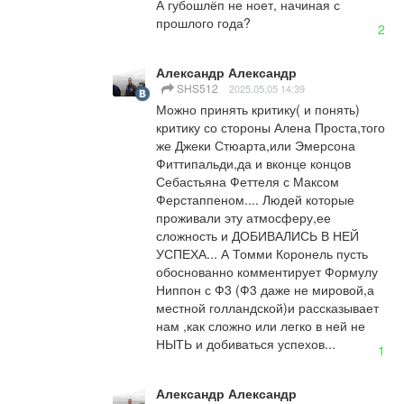
А губошлёп не ноет, начиная с 
прошлого года?
2
Александр Александр
SHS512
2025.05.05 14:39
Можно принять критику( и понять) 
критику со стороны Алена Проста,того 
же Джеки Стюарта,или Эмерсона 
Фиттипальди,да и вконце концов 
Себастьяна Феттеля с Максом 
Ферстаппеном.... Людей которые 
проживали эту атмосферу,ее 
сложность и ДОБИВАЛИСЬ В НЕЙ 
УСПЕХА... А Томми Коронель пусть 
обоснованно комментирует Формулу 
Ниппон с Ф3 (Ф3 даже не мировой,а 
местной голландской)и рассказывает 
нам ,как сложно или легко в ней не 
НЫТЬ и добиваться успехов...
1
Александр Александр