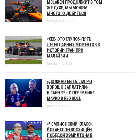
MCLAREN ПРОДОЛЖИТ В ТОМ
ЖЕ ДУХЕ, МЫ МОЖЕМ
МНОГОГО ДОБИТЬСЯ
Сегодня в 10:22
«СЕБ, ЭТО ГЛУПО!» ПЯТЬ
ЛЕГЕНДАРНЫХ МОМЕНТОВ В
ИСТОРИИ ГРАН ПРИ
МАЛАЙЗИИ
Сегодня в 9:02
«ДОЛЖНО БЫТЬ, ЛАГРЮ
ХОРОШО ЗАПЛАТИЛИ».
ШТАЙНЕР – О ПРЕЕМНИКЕ
МАРКО В RED BULL
Вчера в 18:55
«ЧЕМПИОНСКИЙ КЛАСС».
ЙОХАНССОН ВОСХИЩЁН
ПОБЕДОЙ ХЭМИЛТОНА В