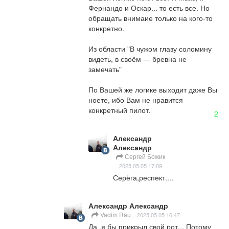
Фернандо и Оскар... то есть все. Но 
обращать внимаие только на кого-то 
конкретно.

Из области "В чужом глазу соломину 
видеть, в своём — бревна не 
замечать"

По Вашей же логике выходит даже Вы 
ноете, ибо Вам не нравится 
конкретный пилот.
2
Александр
Александр
Сергей Божик
2025.05.05 17:09
Серёга,респект....
Александр Александр
Vadim Rau
2025.05.05 16:47
Да ,я бы прикрыл свой рот... Потому 