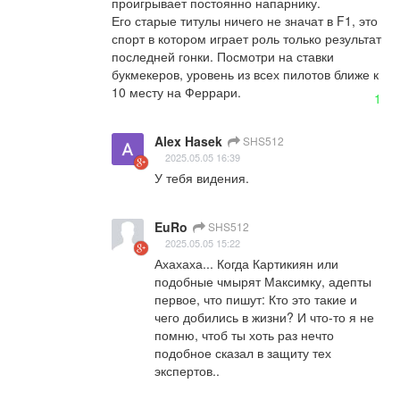
проигрывает постоянно напарнику.

Его старые титулы ничего не значат в F1, это 
спорт в котором играет роль только результат 
последней гонки. Посмотри на ставки 
букмекеров, уровень из всех пилотов ближе к 
10 месту на Феррари.
1
Alex Hasek
SHS512
2025.05.05 16:39
У тебя видения.
EuRo
SHS512
2025.05.05 15:22
Ахахаха... Когда Картикиян или 
подобные чмырят Максимку, адепты 
первое, что пишут: Кто это такие и 
чего добились в жизни? И что-то я не 
помню, чтоб ты хоть раз нечто 
подобное сказал в защиту тех 
экспертов..