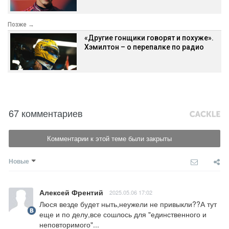
Позже →
«Другие гонщики говорят и похуже».
Хэмилтон – о перепалке по радио
67 комментариев
Комментарии к этой теме были закрыты
Новые
Алексей Френтий
2025.05.06 17:02
Люся везде будет ныть,неужели не привыкли??А тут 
еще и по делу,все сошлось для "единственного и 
неповторимого"...