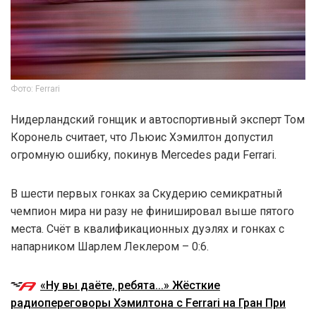
Фото: Ferrari
Нидерландский гонщик и автоспортивный эксперт Том
Коронель считает, что Льюис Хэмилтон допустил
огромную ошибку, покинув Mercedes ради Ferrari.
В шести первых гонках за Скудерию семикратный
чемпион мира ни разу не финишировал выше пятого
места. Счёт в квалификационных дуэлях и гонках с
напарником Шарлем Леклером – 0:6.
«Ну вы даёте, ребята...» Жёсткие
радиопереговоры Хэмилтона с Ferrari на Гран При