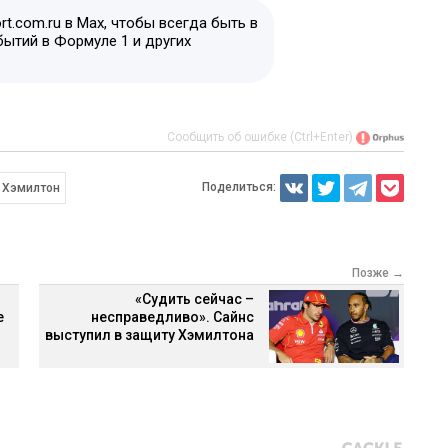
t.com.ru в Max, чтобы всегда быть в
бытий в Формуле 1 и других
Сообщить об ошибке (Ctrl+Enter)
Поделиться:
 Хэмилтон
Позже →
«Судить сейчас –
е
несправедливо». Сайнс
выступил в защиту Хэмилтона