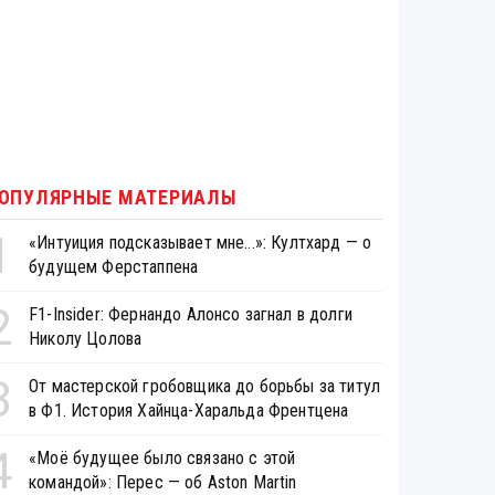
ОПУЛЯРНЫЕ МАТЕРИАЛЫ
1
«Интуиция подсказывает мне...»: Култхард — о
будущем Ферстаппена
2
F1-Insider: Фернандо Алонсо загнал в долги
Николу Цолова
3
От мастерской гробовщика до борьбы за титул
в Ф1. История Хайнца-Харальда Френтцена
4
«Моё будущее было связано с этой
командой»: Перес — об Aston Martin