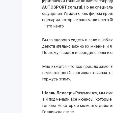
[британский гонщик является сопро
AUTOSPORT.com.ru
]. Но на специа
ощущения. Увидеть, как фильм прош
сценария, которые занимали всего 3
— это нечто.
Было здорово сидеть в зале и наблю
действительно важно их мнение, и я
Поэтому я сидел в середине зала и 
Мне кажется, что всё прошло замеч
великолепный, картинка отличная, та
горжусь этим».
Шарль Леклер:
«Разумеется, мы см
1 и подмечали все нюансы, которые
гонкам. Некоторые моменты действ
Голливуда стиле.