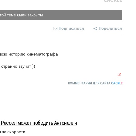
той теме были закрыты
Подписаться
Поделиться
 всю историю кинематографа

странно звучит ))

-2
КОММЕНТАРИИ ДЛЯ САЙТА
CACKL
E
к Рассел может победить Антонелли
 по скорости