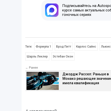
Подписывайтесь на Autospor
курсе самых актуальных со
гоночных сериях
Теги:
Формула 1
Брэд Питт
Карлос Сайнс
Льюис
Шарль Леклер
Эстебан Окон
← Ранее
Джордж Рассел: Раньше в
Монако решающее значени
имела квалификация
1 комментарий