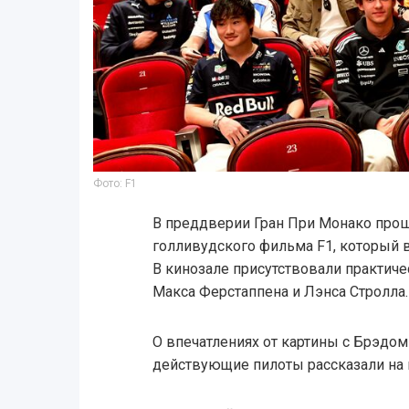
Фото: F1
В преддверии Гран При Монако про
голливудского фильма F1, который 
В кинозале присутствовали практич
Макса Ферстаппена и Лэнса Стролла.
О впечатлениях от картины с Брэдом
действующие пилоты рассказали на 