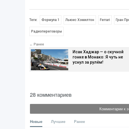
Теги:
Формула 1
Льюис Хэмилтон
Ferrari
Гран П
Радиопереговоры
← Ранее
Исак Хаджар — о скучной
гонке в Монако: Я чуть не
уснул за рулём!
28 комментариев
Комментарии к э
Новые
Лучшие
Ранее