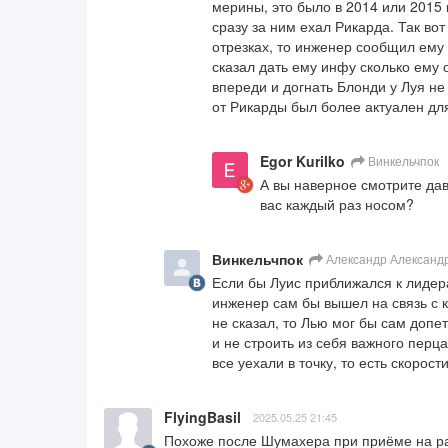
мерины, это было в 2014 или 2015 г
сразу за ним ехал Рикарда. Так вот
отрезках, то инженер сообщил ему 
сказал дать ему инфу сколько ему 
впереди и догнать Блонди у Луя не
от Рикарды был более актуален для
Egor Kurilko
Винкельчпок
А вы наверное смотрите дав
вас каждый раз носом?
Винкельчпок
Александр Александ
Если бы Луис приближался к лидерам
инженер сам бы вышел на связь с к
не сказал, то Лью мог бы сам допет
и не строить из себя важного перца.
все уехали в точку, то есть скорост
FlyingBasil
2025.05.25 21:45
Похоже после Шумахера при приёме на раб