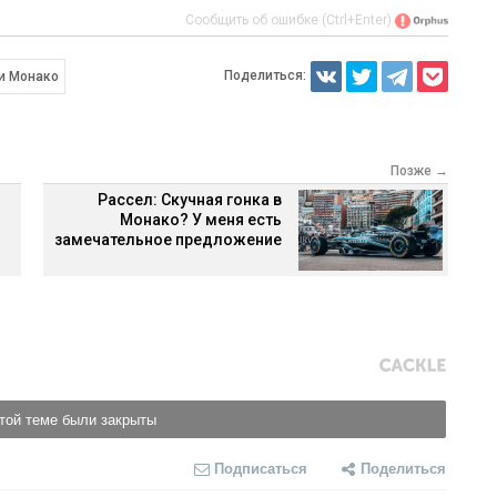
Сообщить об ошибке (Ctrl+Enter)
Поделиться:
ри Монако
Позже →
Рассел: Скучная гонка в
Монако? У меня есть
замечательное предложение
той теме были закрыты
Подписаться
Поделиться