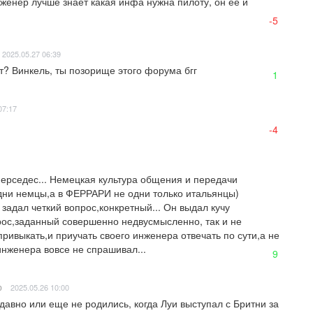
нженер лучше знает какая инфа нужна пилоту, он ее и 
-5
2025.05.27 06:39
? Винкель, ты позорище этого форума бгг
1
07:17
-4
ерседес... Немецкая культура общения и передачи 
дни немцы,а в ФЕРРАРИ не одни только итальянцы) 
задал четкий вопрос,конкретный... Он выдал кучу 
ос,заданный совершенно недвусмысленно, так и не 
привыкать,и приучать своего инженера отвечать по сути,а не 
инженера вовсе не спрашивал...
9
р
2025.05.26 10:00
вно или еще не родились, когда Луи выступал с Бритни за 