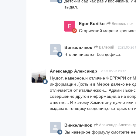
Детский сад как раз у косичкина. И
выдал.
Egor Kurilko
Винкельчпок
Старческий маразм крепчает
Винкельчпок
Валерий
2025.05.26 
Что ли пишется без дефиса.
Александр Александр
2025.05.25 23:15
Ну,вот, наверное,и отличие ФЕРРАРИ от М
информации ,(хоть и в Мерсе далеко не о
отличается от итальянской... Адами Льюис 
совершенно другой информации,а на вопр
ответил... И к этому Хэмилтону нужно или 
выдавать гонщику сведения,о которых он 
Винкельчпок
Александр Александ
Вы наверное формулу смотрите неда