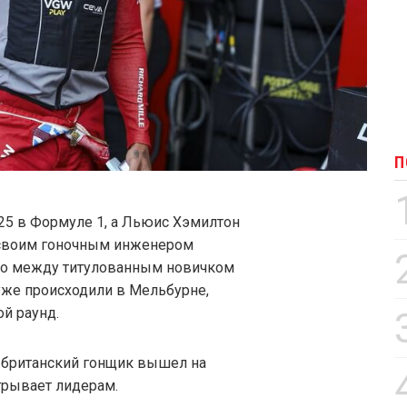
П
25 в Формуле 1, а Льюис Хэмилтон
о своим гоночным инженером
дио между титулованным новичком
 уже происходили в Мельбурне,
й раунд.
 британский гонщик вышел на
игрывает лидерам.