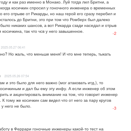
оду и как раз именно в Монако. Луй тогда лил Бритни, а 
 когда косичкин спросил у гоночного инженера о временных 
о его отрыве от Рикарды, но наш герой его сразу перебил и 
осталось до Бритни, это при том что Ромберх был далеко 
 было никаких шансов, а вот Рикарда сзади наседал и отрыв 
 косичкина, так что чсв у него завышенное.
-2
2025.05.27 06:41
но? Но жаль, что меньше меня! И что мне теперь, тыкать 
р
2025.05.26 07:54
 и это было для него важно (мог атаковать итд.), то 
осичкиным и дал бы ему эту инфу. А если инженер об этом 
рить и акцентировать внимание на том, что говорит инженер 
 К тому же косичкин сам видел что от него за пару кругов 
и у него не было.
-3
оту в Феррари гоночные инженеры какой-то тест на 