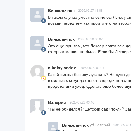
Винкельчпок
2025.05.27 11:08
В таком случае уместно было бы Луизсу спр
позади перед тем как пройти его на второй
Винкельчпок
2025.05.26 08:07
Это еще при том, что Леклер почти всю дор
которым машин не было. Если бы Леклер ех
nikolay sedov
2025.05.26 07:24
Какой смысл Льюису лукавить? Не хуже др
в скольких секундах ты от впереди ползуще
предстоящий уход, сделать еще более шу
Валерий
2025.05.26 03:16
"Ты не обиделся?" Детский сад что-ли? За
Винкельчпок
Валерий
2025.05.26 