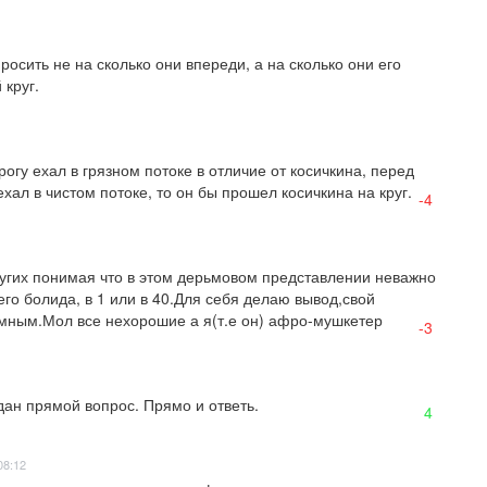
осить не на сколько они впереди, а на сколько они его 
 круг.
огу ехал в грязном потоке в отличие от косичкина, перед 
ал в чистом потоке, то он бы прошел косичкина на круг.
-4
угих понимая что в этом дерьмовом представлении неважно 
го болида, в 1 или в 40.Для себя делаю вывод,свой 
мным.Мол все нехорошие а я(т.е он) афро-мушкетер
-3
дан прямой вопрос. Прямо и ответь.
4
08:12