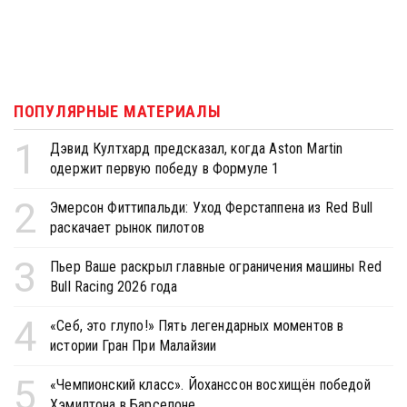
ПОПУЛЯРНЫЕ МАТЕРИАЛЫ
1
Дэвид Култхард предсказал, когда Aston Martin
одержит первую победу в Формуле 1
2
Эмерсон Фиттипальди: Уход Ферстаппена из Red Bull
раскачает рынок пилотов
3
Пьер Ваше раскрыл главные ограничения машины Red
Bull Racing 2026 года
4
«Себ, это глупо!» Пять легендарных моментов в
истории Гран При Малайзии
5
«Чемпионский класс». Йоханссон восхищён победой
Хэмилтона в Барселоне