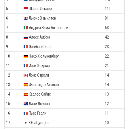
5
Шарль Леклер
119
6
Льюис Хэмилтон
91
7
Андреа Кими Антонелли
63
8
Алекс Албон
42
9
Эстебан Окон
23
10
Нико Хюлькенберг
22
11
Исак Хаджар
21
12
Лэнс Стролл
14
13
Фернандо Алонсо
14
14
Карлос Сайнс
13
15
Лиам Лоусон
12
16
Пьер Гасли
11
17
Юки Цунода
10