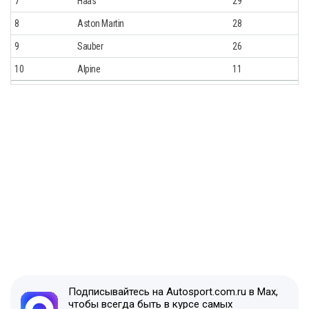
7
Haas
29
8
Aston Martin
28
9
Sauber
26
10
Alpine
11
Подписывайтесь на Autosport.com.ru в Max,
чтобы всегда быть в курсе самых