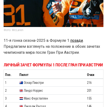
Фото: McLaren
11-я гонка сезона-2025 в Формуле 1
позади
.
Предлагаем взглянуть на положение в обоих зачетах
чемпионата мира после Гран При Австрии.
ЛИЧНЫЙ ЗАЧЕТ ФОРМУЛЫ 1 ПОСЛЕ ГРАН ПРИ АВСТРИИ
Поз.
Пилот
Очки
1
Оскар Пиастри
216
2
Ландо Норрис
201
3
Макс Ферстаппен
155
4
Джордж Рассел
146