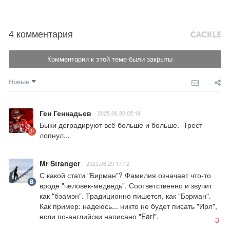
4 комментария
Комментарии к этой теме были закрыты
Новые
Ген Геннадьев
2025.06.30 05:18
Быки деградируют всё больше и больше.  Трест 
лопнул...
Mr Stranger
2025.06.29 17:12
С какой стати "Бирман"? Фамилия означает что-то 
вроде "человек-медведь". Соответственно и звучит 
как "бэамэн". Традиционно пишется, как "Бэрман". 
Как пример: надеюсь... никто не будет писать "Ирл", 
если по-английски написано "Earl".
-3