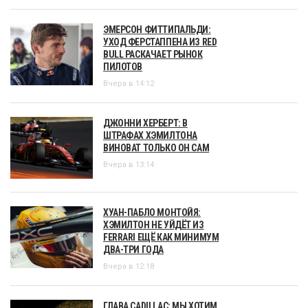
ЭМЕРСОН ФИТТИПАЛЬДИ:
УХОД ФЕРСТАППЕНА ИЗ RED
BULL РАСКАЧАЕТ РЫНОК
ПИЛОТОВ
Вчера в 14:12
ДЖОННИ ХЕРБЕРТ: В
ШТРАФАХ ХЭМИЛТОНА
ВИНОВАТ ТОЛЬКО ОН САМ
Вчера в 13:14
ХУАН-ПАБЛО МОНТОЙЯ:
ХЭМИЛТОН НЕ УЙДЁТ ИЗ
FERRARI ЕЩЁ КАК МИНИМУМ
ДВА-ТРИ ГОДА
Вчера в 12:18
ГЛАВА CADILLAC: МЫ ХОТИМ