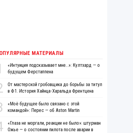
ОПУЛЯРНЫЕ МАТЕРИАЛЫ
1
«Интуиция подсказывает мне...»: Култхард — о
будущем Ферстаппена
2
От мастерской гробовщика до борьбы за титул
в Ф1. История Хайнца-Харальда Френтцена
3
«Моё будущее было связано с этой
командой»: Перес — об Aston Martin
4
«Глаза не моргали, реакции не было»: штурман
Ожье — о состоянии пилота после аварии в