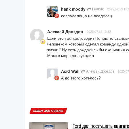
hank moody
Luarvik
2025.07.13 11:
совладелец а не владелец
Алексей Дроздов
2025.07.12 15:32
Если это так, как говорит Попов, то станов
человеком который сделал команду одной 
жизни? Ну хоть дождались бы окончания сез
Макс в мерседес уходил
Acid Wall
Алексей Дроздов
2025.07
А до этого хотелось?
НОВЫЕ МАТЕРИАЛЫ
Ford дал послушать двигате