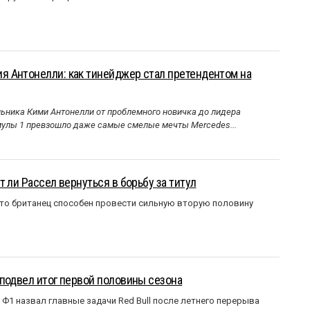
 Антонелли: как тинейджер стал претендентом на
ника Кими Антонелли от проблемного новичка до лидера
улы 1 превзошло даже самые смелые мечты Mercedes...
 ли Рассел вернуться в борьбу за титул
что британец способен провести сильную вторую половину
подвел итог первой половины сезона
Ф1 назвал главные задачи Red Bull после летнего перерыва