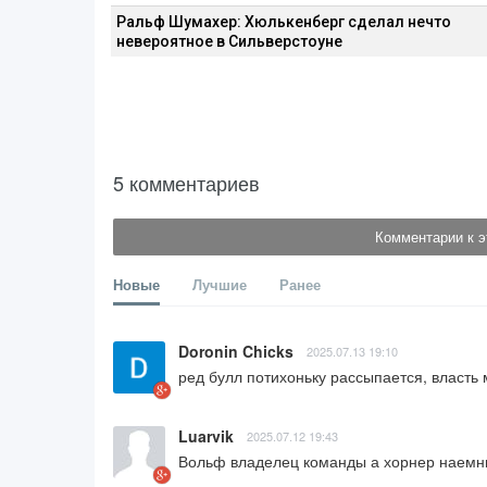
Ральф Шумахер: Хюлькенберг сделал нечто
невероятное в Сильверстоуне
5 комментариев
Комментарии к э
Новые
Лучшие
Ранее
Doronin Chicks
2025.07.13 19:10
ред булл потихоньку рассыпается, власть 
Luarvik
2025.07.12 19:43
Вольф владелец команды а хорнер наем