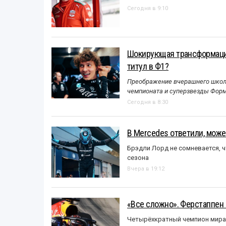
Сегодня в 9:10
Шокирующая трансформация
титул в Ф1?
Преображение вчерашнего школь
чемпионата и суперзвезды Форм
Сегодня в 8:30
В Mercedes ответили, может
Брэдли Лорд не сомневается, 
сезона
Вчера в 19:12
«Все сложно». Ферстаппен 
Четырёхкратный чемпион мира 