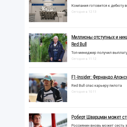
Компания готовится к дебюту 
Сегодня в 12:13
Миллионы отступных и ника
Red Bull
Топ-менеджер получил выплат
Сегодня в 11:12
F1-Insider: Фернандо Алонс
Red Bull спас карьеру пилота
Сегодня в 10:11
Роберт Шварцман может ст
Россиянин вновь может сесть з