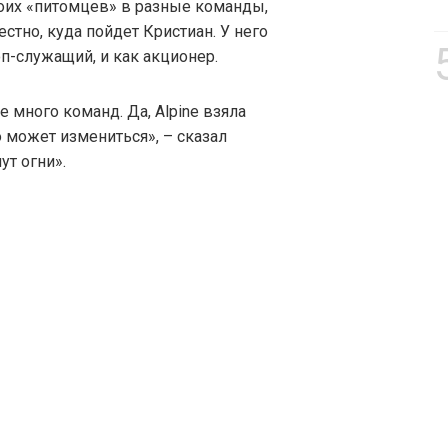
воих «питомцев» в разные команды,
стно, куда пойдет Кристиан. У него
оп-служащий, и как акционер.
 много команд. Да, Alpine взяла
о может измениться», – сказал
ут огни».