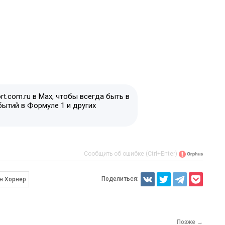
t.com.ru в Max, чтобы всегда быть в
бытий в Формуле 1 и других
Сообщить об ошибке (Ctrl+Enter)
Поделиться:
н Хорнер
Позже →