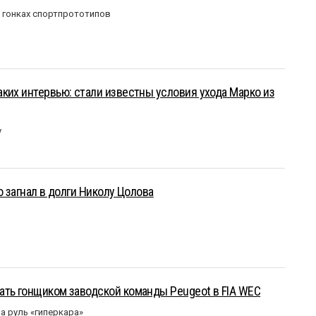
в гонках спортпрототипов
ких интервью: стали известны условия ухода Марко из
у
о загнал в долги Николу Цолова
ать гонщиком заводской команды Peugeot в FIA WEC
а руль «гиперкара»