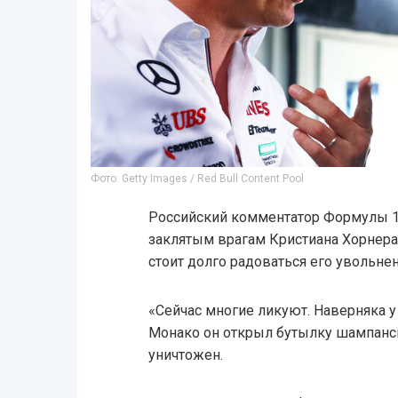
Фото: Getty Images / Red Bull Content Pool
Российский комментатор Формулы 1 
заклятым врагам Кристиана Хорнера,
стоит долго радоваться его увольнени
«Сейчас многие ликуют. Наверняка у
Монако он открыл бутылку шампанс
уничтожен.