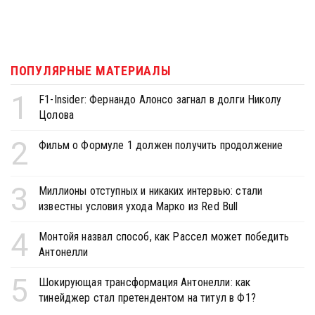
ПОПУЛЯРНЫЕ МАТЕРИАЛЫ
1
F1-Insider: Фернандо Алонсо загнал в долги Николу
Цолова
2
Фильм о Формуле 1 должен получить продолжение
3
Миллионы отступных и никаких интервью: стали
известны условия ухода Марко из Red Bull
4
Монтойя назвал способ, как Рассел может победить
Антонелли
5
Шокирующая трансформация Антонелли: как
тинейджер стал претендентом на титул в Ф1?