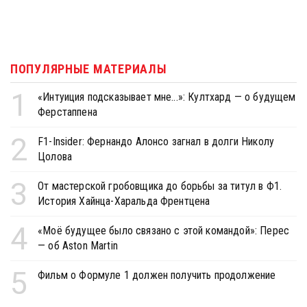
ПОПУЛЯРНЫЕ МАТЕРИАЛЫ
1
«Интуиция подсказывает мне...»: Култхард — о будущем
Ферстаппена
2
F1-Insider: Фернандо Алонсо загнал в долги Николу
Цолова
3
От мастерской гробовщика до борьбы за титул в Ф1.
История Хайнца-Харальда Френтцена
4
«Моё будущее было связано с этой командой»: Перес
— об Aston Martin
5
Фильм о Формуле 1 должен получить продолжение