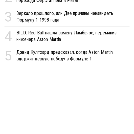
перехода Ферстаппена в Ferrari
3
Зеркало прошлого, или Две причины ненавидеть
Формулу 1 1998 года
4
BILD: Red Bull нашла замену Ламбьязе, переманив
инженера Aston Martin
5
Дэвид Култхард предсказал, когда Aston Martin
одержит первую победу в Формуле 1