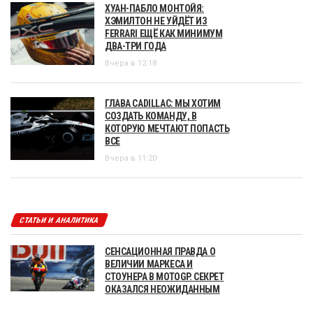
ХУАН-ПАБЛО МОНТОЙЯ:
ХЭМИЛТОН НЕ УЙДЁТ ИЗ
FERRARI ЕЩЁ КАК МИНИМУМ
ДВА-ТРИ ГОДА
Вчера в 12:18
ГЛАВА CADILLAC: МЫ ХОТИМ
СОЗДАТЬ КОМАНДУ, В
КОТОРУЮ МЕЧТАЮТ ПОПАСТЬ
ВСЕ
Вчера в 11:20
СТАТЬИ И АНАЛИТИКА
СЕНСАЦИОННАЯ ПРАВДА О
ВЕЛИЧИИ МАРКЕСА И
СТОУНЕРА В MOTOGP. СЕКРЕТ
ОКАЗАЛСЯ НЕОЖИДАННЫМ