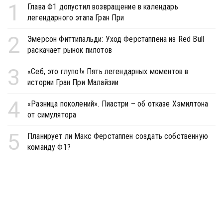
1
Глава Ф1 допустил возвращение в календарь
легендарного этапа Гран При
2
Эмерсон Фиттипальди: Уход Ферстаппена из Red Bull
раскачает рынок пилотов
3
«Себ, это глупо!» Пять легендарных моментов в
истории Гран При Малайзии
4
«Разница поколений». Пиастри – об отказе Хэмилтона
от симулятора
5
Планирует ли Макс Ферстаппен создать собственную
команду Ф1?