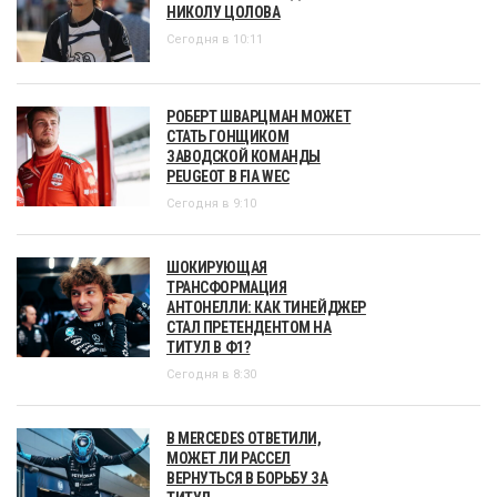
НИКОЛУ ЦОЛОВА
Сегодня в 10:11
РОБЕРТ ШВАРЦМАН МОЖЕТ
СТАТЬ ГОНЩИКОМ
ЗАВОДСКОЙ КОМАНДЫ
PEUGEOT В FIA WEC
Сегодня в 9:10
ШОКИРУЮЩАЯ
ТРАНСФОРМАЦИЯ
АНТОНЕЛЛИ: КАК ТИНЕЙДЖЕР
СТАЛ ПРЕТЕНДЕНТОМ НА
ТИТУЛ В Ф1?
Сегодня в 8:30
В MERCEDES ОТВЕТИЛИ,
МОЖЕТ ЛИ РАССЕЛ
ВЕРНУТЬСЯ В БОРЬБУ ЗА