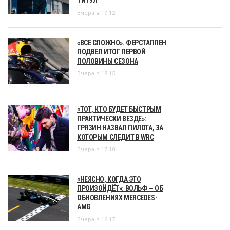
ТИТУЛ
Вчера в 19:12
«ВСЕ СЛОЖНО». ФЕРСТАППЕН
ПОДВЕЛ ИТОГ ПЕРВОЙ
ПОЛОВИНЫ СЕЗОНА
Вчера в 18:15
«ТОТ, КТО БУДЕТ БЫСТРЫМ
ПРАКТИЧЕСКИ ВЕЗДЕ»:
ГРЯЗИН НАЗВАЛ ПИЛОТА, ЗА
КОТОРЫМ СЛЕДИТ В WRC
Вчера в 17:18
«НЕЯСНО, КОГДА ЭТО
ПРОИЗОЙДЁТ»: ВОЛЬФ — ОБ
ОБНОВЛЕНИЯХ MERCEDES-
AMG
Вчера в 16:17