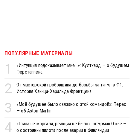
ПОПУЛЯРНЫЕ МАТЕРИАЛЫ
1
«Интуиция подсказывает мне...»: Култхард — о будущем
Ферстаппена
2
От мастерской гробовщика до борьбы за титул в Ф1.
История Хайнца-Харальда Френтцена
3
«Моё будущее было связано с этой командой»: Перес
— об Aston Martin
4
«Глаза не моргали, реакции не было»: штурман Ожье —
о состоянии пилота после аварии в Финляндии