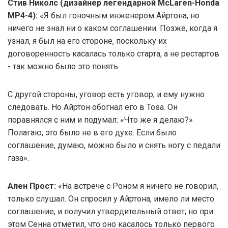
Стив Николс (дизайнер легендарной McLaren-Honda
MP4-4):
«Я был гоночным инженером Айртона, но
ничего не знал ни о каком соглашении. Позже, когда я
узнал, я был на его стороне, поскольку их
договоренность касалась только старта, а не рестартов
- так можно было это понять.
С другой стороны, уговор есть уговор, и ему нужно
следовать. Но Айртон обогнал его в Tosa. Он
поравнялся с ним и подумал: «Что же я делаю?»
Полагаю, это было не в его духе. Если было
соглашение, думаю, можно было и снять ногу с педали
газа».
Ален Прост:
«На встрече с Роном я ничего не говорил,
только слушал. Он спросил у Айртона, имело ли место
соглашение, и получил утвердительный ответ, но при
этом Сенна отметил, что оно касалось только первого