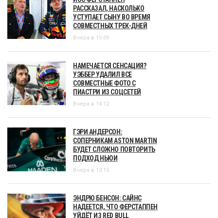
РАССКАЗАЛ, НАСКОЛЬКО
УСТУПАЕТ СЫНУ ВО ВРЕМЯ
СОВМЕСТНЫХ ТРЕК-ДНЕЙ
Вчера в 15:09
НАМЕЧАЕТСЯ СЕНСАЦИЯ?
УЭББЕР УДАЛИЛ ВСЕ
СОВМЕСТНЫЕ ФОТО С
ПИАСТРИ ИЗ СОЦСЕТЕЙ
Вчера в 14:12
ГЭРИ АНДЕРСОН:
СОПЕРНИКАМ ASTON MARTIN
БУДЕТ СЛОЖНО ПОВТОРИТЬ
ПОДХОД НЬЮИ
Вчера в 13:15
ЭНДРЮ БЕНСОН: САЙНС
НАДЕЕТСЯ, ЧТО ФЕРСТАППЕН
УЙДЁТ ИЗ RED BULL