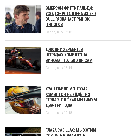
ЭМЕРСОН ФИТТИПАЛЬДИ:
УХОД ФЕРСТАППЕНА ИЗ RED
BULL РАСКАЧАЕТ РЫНОК
ПИЛОТОВ
Сегодня в 14:12
ДЖОННИ ХЕРБЕРТ: В
ШТРАФАХ ХЭМИЛТОНА
ВИНОВАТ ТОЛЬКО ОН САМ
Сегодня в 13:14
ХУАН-ПАБЛО МОНТОЙЯ:
ХЭМИЛТОН НЕ УЙДЁТ ИЗ
FERRARI ЕЩЁ КАК МИНИМУМ
ДВА-ТРИ ГОДА
Сегодня в 12:18
ГЛАВА CADILLAC: МЫ ХОТИМ
СОЗДАТЬ КОМАНДУ, В