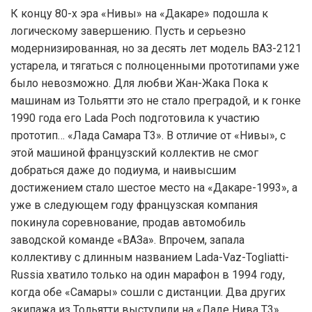
К концу 80-х эра «Нивы» на «Дакаре» подошла к
логическому завершению. Пусть и серьезно
модернизированная, но за десять лет модель ВАЗ-2121
устарела, и тягаться с полноценными прототипами уже
было невозможно. Для любви Жан-Жака Пока к
машинам из Тольятти это не стало преградой, и к гонке
1990 года его Lada Poch подготовила к участию
прототип… «Лада Самара T3». В отличие от «Нивы», с
этой машиной французский коллектив не смог
добраться даже до подиума, и наивысшим
достижением стало шестое место на «Дакаре-1993», а
уже в следующем году французская компания
покинула соревнование, продав автомобиль
заводской команде «ВАЗа». Впрочем, запала
коллективу с длинным названием Lada-Vaz-Togliatti-
Russia хватило только на один марафон в 1994 году,
когда обе «Самары» сошли с дистанции. Два других
экипажа из Тольятти выступили на «Ладе Нива T3».