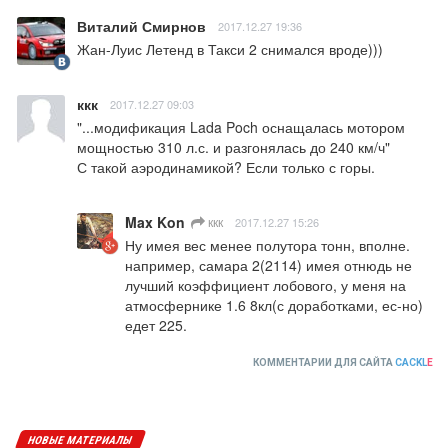
Виталий Смирнов
2017.12.27 19:36
Жан-Луис Летенд в Такси 2 снимался вроде)))
ккк
2017.12.27 09:03
"...модификация Lada Poch оснащалась мотором 
мощностью 310 л.с. и разгонялась до 240 км/ч"

С такой аэродинамикой? Если только с горы.
Max Kon
ккк
2017.12.27 15:26
Ну имея вес менее полутора тонн, вполне.

например, самара 2(2114) имея отнюдь не 
лучший коэффициент лобового, у меня на 
атмосфернике 1.6 8кл(с доработками, ес-но) 
едет 225.
КОММЕНТАРИИ ДЛЯ САЙТА
CACKL
E
НОВЫЕ МАТЕРИАЛЫ