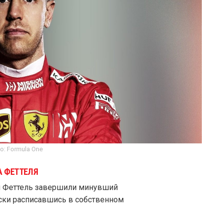
о: Formula One
А ФЕТТЕЛЯ
ьян Феттель завершили минувший
ски расписавшись в собственном