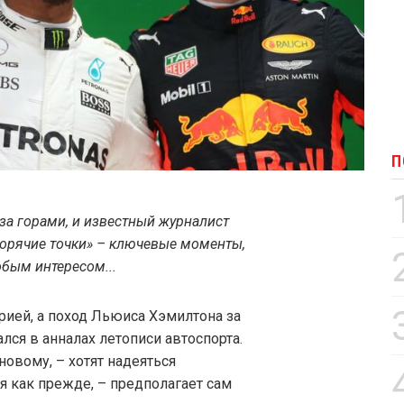
П
за горами, и известный журналист
орячие точки» – ключевые моменты,
обым интересом...
орией, а поход Льюиса Хэмилтона за
ся в анналах летописи автоспорта.
новому, – хотят надеяться
ся как прежде, – предполагает сам