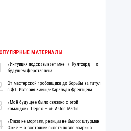
ОПУЛЯРНЫЕ МАТЕРИАЛЫ
1
«Интуиция подсказывает мне...»: Култхард — о
будущем Ферстаппена
2
От мастерской гробовщика до борьбы за титул
в Ф1. История Хайнца-Харальда Френтцена
3
«Моё будущее было связано с этой
командой»: Перес — об Aston Martin
4
«Глаза не моргали, реакции не было»: штурман
Ожье — о состоянии пилота после аварии в