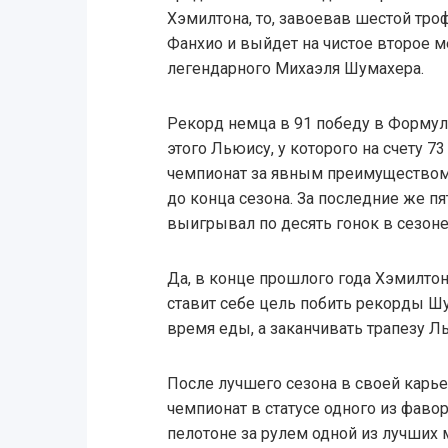
Хэмилтона, то, завоевав шестой троф
Фанхио и выйдет на чистое второе м
легендарного Михаэля Шумахера.
Рекорд немца в 91 победу в Формуле
этого Льюису, у которого на счету 7
чемпионат за явным преимуществом 
до конца сезона. За последние же п
выигрывал по десять гонок в сезоне,
Да, в конце прошлого года Хэмилтон 
ставит себе цель побить рекорды Шу
время еды, а заканчивать трапезу Ль
После лучшего сезона в своей карь
чемпионат в статусе одного из фаво
пелотоне за рулем одной из лучших 