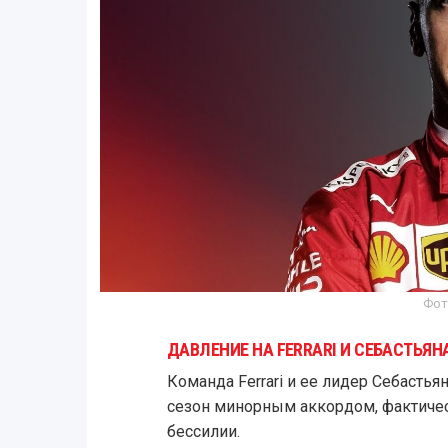
Фот
ДАВЛЕНИЕ НА FERRARI И СЕБАСТЬЯН
Команда Ferrari и ее лидер Себаст
сезон минорным аккордом, фактиче
бессилии.