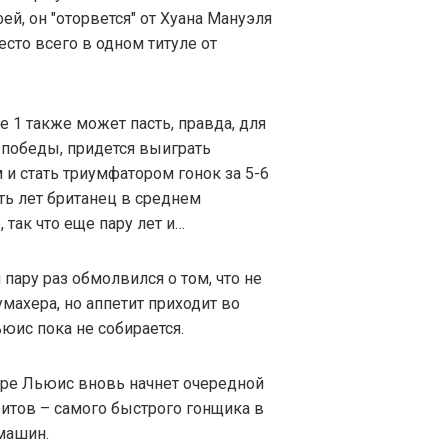
ей, он "оторвется" от Хуана Мануэля
есто всего в одном титуле от
 1 также может пасть, правда, для
3 победы, придется выиграть
и стать триумфатором гонок за 5-6
ять лет британец в среднем
 так что еще пару лет и…
пару раз обмолвился о том, что не
махера, но аппетит приходит во
юис пока не собирается.
ере Льюис вновь начнет очередной
ритов – самого быстрого гонщика в
машин.