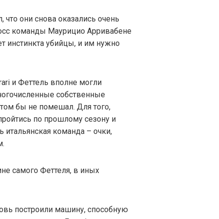
, что они снова оказались очень
босс команды Маурицио Арривабене
т инстинкта убийцы, и им нужно
rari и Феттель вполне могли
 многочисленные собственные
том бы не помешал. Для того,
 пройтись по прошлому сезону и
ь итальянская команда – очки,
м.
не самого Феттеля, в иных
новь построили машину, способную