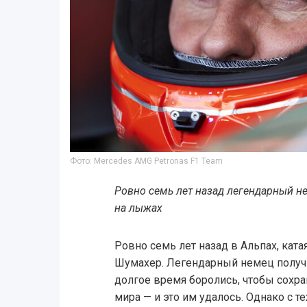
Фото: Mercedes AMG Petronas F1 Team
Ровно семь лет назад легендарный не
на лыжах
Ровно семь лет назад в Альпах, ката
Шумахер. Легендарный немец получ
долгое время боролись, чтобы сохр
мира — и это им удалось. Однако с т