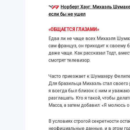
Норберт Хауг: Михаэль Шумахе
если бы не ушел
«ОБЩАЕТСЯ ГЛАЗАМИ»
Едва ли не чаще всех Михаэля Шумах
сам француз, он приходит к своему
даже чаще. Как рассказал Тодт, вме
смотрят телевизор.
Часто приезжает к Шумахеру Фелипе 
Для бразильца Михаэль стал своего р
я всегда был близок с ним и уважаю
разглашать. Кто я такой, чтобы дела
Масса, а затем добавил: «Я молюсь о
В условиях строгой секретности ост
неофициальные данные, и в этом г