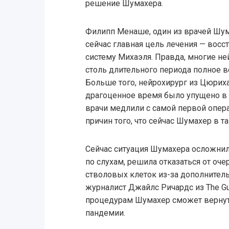
решение Шумахера.
Филипп Менаше, один из врачей Шума
сейчас главная цель лечения — вос
систему Михаэля. Правда, многие не
столь длительного периода полное 
Больше того, нейрохирург из Цюриха
драгоценное время было упущено в с
врачи медлили с самой первой опера
причин того, что сейчас Шумахер в т
Сейчас ситуация Шумахера осложнил
по слухам, решила отказаться от оч
стволовых клеток из-за дополнитель
журналист Джайлс Ричардс из The Gua
процедурам Шумахер сможет вернут
пандемии.