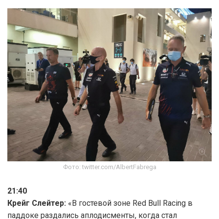
Фото: twitter.com/AlbertFabrega
21:40
Крейг Слейтер:
«В гостевой зоне Red Bull Racing в
паддоке раздались аплодисменты, когда стал