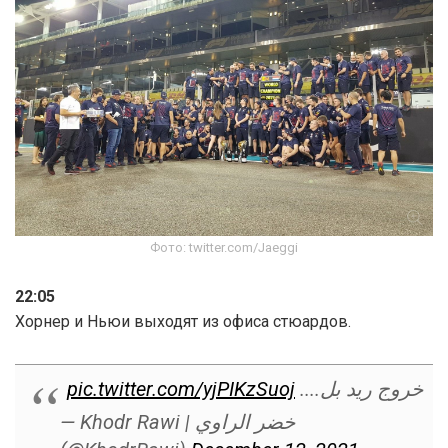
Фото: twitter.com/Jaeggi
22:05
Хорнер и Ньюи выходят из офиса стюардов.
pic.twitter.com/yjPIKzSuoj
خروج ريد بل....
— Khodr Rawi | خضر الراوي