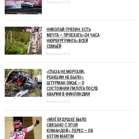
Вчера в 15:16
НИКОЛАЙ ГРЯЗИН: ЕСТЬ
МЕЧТА — ПРОЕХАТЬ «24 ЧАСА
НЮРБУРГРИНГА» ВСЕЙ
СЕМЬЁЙ
Вчера в 14:15
«ГЛАЗА НЕ МОРГАЛИ,
РЕАКЦИИ НЕ БЫЛО»:
ШТУРМАН ОЖЬЕ — О
СОСТОЯНИИ ПИЛОТА ПОСЛЕ
АВАРИИ В ФИНЛЯНДИИ
Вчера в 13:14
«МОЁ БУДУЩЕЕ БЫЛО
СВЯЗАНО С ЭТОЙ
КОМАНДОЙ»: ПЕРЕС — ОБ
ASTON MARTIN