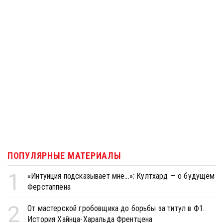
ПОПУЛЯРНЫЕ МАТЕРИАЛЫ
1
«Интуиция подсказывает мне...»: Култхард — о будущем
Ферстаппена
2
От мастерской гробовщика до борьбы за титул в Ф1.
История Хайнца-Харальда Френтцена