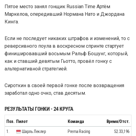
Пятое место занял гонщик Russian Time Артём
Маркелов, опередивший Нормана Нато и Джордана
Кинга.
Если не последует никаких штрафов и изменений, то с
реверсивного поула в воскресном спринте стартует
финишировавший восьмым Ральф Бошунг, который,
как и ставший девятым Гьотто, провёл гонку с
альтернативной стратегией.
Сироткин в своей первой гонке после возвращения
заработал одно очко, став десятым.
РЕЗУЛЬТАТЫ ГОНКИ - 24 КРУГА
Поз.
Пилот
Команда
Время/Отст.
1.
Шарль Леклер
Prema Racing
52.33,196