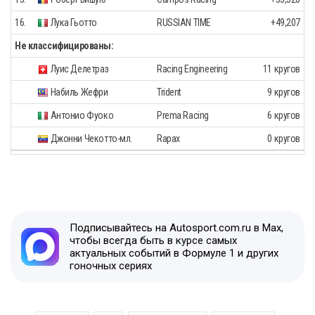
16.
Лука Гьотто
RUSSIAN TIME
+49,207
Не классифицированы:
Луис Делетраз
Racing Engineering
11 кругов
Набиль Жефри
Trident
9 кругов
Антонио Фуоко
Prema Racing
6 кругов
Джонни Чекотто-мл.
Rapax
0 кругов
Подписывайтесь на Autosport.com.ru в Max,
чтобы всегда быть в курсе самых
актуальных событий в Формуле 1 и других
гоночных сериях