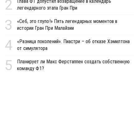
2
Глава Ф1 допустил возвращение в календарь
легендарного этапа Гран При
3
«Себ, это глупо!» Пять легендарных моментов в
истории Гран При Малайзии
4
«Разница поколений». Пиастри – об отказе Хэмилтона
от симулятора
5
Планирует ли Макс Ферстаппен создать собственную
команду Ф1?