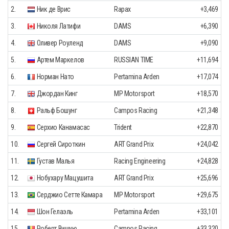
2.
Ник де Врис
Rapax
+3,469
3.
Николя Латифи
DAMS
+6,390
4.
Оливер Роуленд
DAMS
+9,090
5.
Артем Маркелов
RUSSIAN TIME
+11,694
6.
Норман Нато
Pertamina Arden
+17,074
7.
Джордан Кинг
MP Motorsport
+18,570
8.
Ральф Бошунг
Campos Racing
+21,348
9.
Серхио Канамасас
Trident
+22,870
10.
Сергей Сироткин
ART Grand Prix
+24,042
11.
Густав Малья
Racing Engineering
+24,828
12.
Нобухару Мацушита
ART Grand Prix
+25,696
13.
Серджио Сетте Камара
MP Motorsport
+29,675
14.
Шон Гелаэль
Pertamina Arden
+33,101
15.
Роберт Вишую
Campos Racing
+33,320