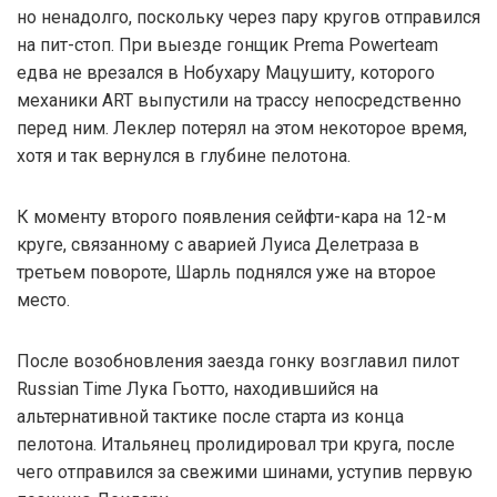
но ненадолго, поскольку через пару кругов отправился
на пит-стоп. При выезде гонщик Prema Powerteam
едва не врезался в Нобухару Мацушиту, которого
механики ART выпустили на трассу непосредственно
перед ним. Леклер потерял на этом некоторое время,
хотя и так вернулся в глубине пелотона.
К моменту второго появления сейфти-кара на 12-м
круге, связанному с аварией Луиса Делетраза в
третьем повороте, Шарль поднялся уже на второе
место.
После возобновления заезда гонку возглавил пилот
Russian Time Лука Гьотто, находившийся на
альтернативной тактике после старта из конца
пелотона. Итальянец пролидировал три круга, после
чего отправился за свежими шинами, уступив первую