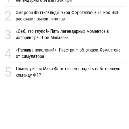
легендарного этапа Гран При
2
Эмерсон Фиттипальди: Уход Ферстаппена из Red Bull
раскачает рынок пилотов
3
«Себ, это глупо!» Пять легендарных моментов в
истории Гран При Малайзии
4
«Разница поколений». Пиастри – об отказе Хэмилтона
от симулятора
5
Планирует ли Макс Ферстаппен создать собственную
команду Ф1?