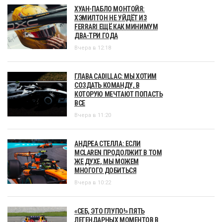
ХУАН-ПАБЛО МОНТОЙЯ:
ХЭМИЛТОН НЕ УЙДЁТ ИЗ
FERRARI ЕЩЁ КАК МИНИМУМ
ДВА-ТРИ ГОДА
Вчера в 12:18
ГЛАВА CADILLAC: МЫ ХОТИМ
СОЗДАТЬ КОМАНДУ, В
КОТОРУЮ МЕЧТАЮТ ПОПАСТЬ
ВСЕ
Вчера в 11:20
АНДРЕА СТЕЛЛА: ЕСЛИ
MCLAREN ПРОДОЛЖИТ В ТОМ
ЖЕ ДУХЕ, МЫ МОЖЕМ
МНОГОГО ДОБИТЬСЯ
Вчера в 10:22
«СЕБ, ЭТО ГЛУПО!» ПЯТЬ
ЛЕГЕНДАРНЫХ МОМЕНТОВ В