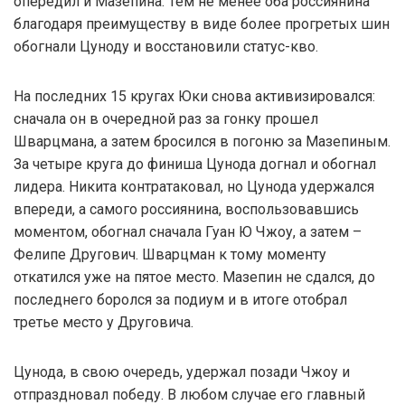
опередил и Мазепина. Тем не менее оба россиянина
благодаря преимуществу в виде более прогретых шин
обогнали Цуноду и восстановили статус-кво.
На последних 15 кругах Юки снова активизировался:
сначала он в очередной раз за гонку прошел
Шварцмана, а затем бросился в погоню за Мазепиным.
За четыре круга до финиша Цунода догнал и обогнал
лидера. Никита контратаковал, но Цунода удержался
впереди, а самого россиянина, воспользовавшись
моментом, обогнал сначала Гуан Ю Чжоу, а затем –
Фелипе Другович. Шварцман к тому моменту
откатился уже на пятое место. Мазепин не сдался, до
последнего боролся за подиум и в итоге отобрал
третье место у Друговича.
Цунода, в свою очередь, удержал позади Чжоу и
отпраздновал победу. В любом случае его главный