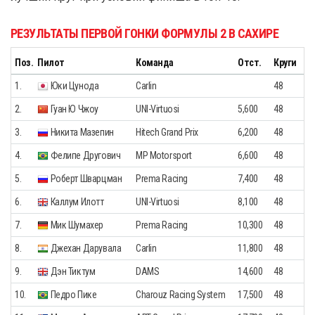
РЕЗУЛЬТАТЫ ПЕРВОЙ ГОНКИ ФОРМУЛЫ 2 В САХИРЕ
Поз.
Пилот
Команда
Отст.
Круги
1.
Юки Цунода
Carlin
48
2.
Гуан Ю Чжоу
UNI-Virtuosi
5,600
48
3.
Никита Мазепин
Hitech Grand Prix
6,200
48
4.
Фелипе Другович
MP Motorsport
6,600
48
5.
Роберт Шварцман
Prema Racing
7,400
48
6.
Каллум Илотт
UNI-Virtuosi
8,100
48
7.
Мик Шумахер
Prema Racing
10,300
48
8.
Джехан Дарувала
Carlin
11,800
48
9.
Дэн Тиктум
DAMS
14,600
48
10.
Педро Пике
Charouz Racing System
17,500
48