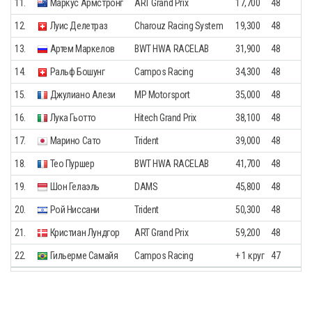
11.
Маркус Армстронг
ART Grand Prix
17,700
48
12.
Луис Делетраз
Charouz Racing System
19,300
48
13.
Артем Маркелов
BWT HWA RACELAB
31,900
48
14.
Ральф Бошунг
Campos Racing
34,300
48
15.
Джулиано Алези
MP Motorsport
35,000
48
16.
Лука Гьотто
Hitech Grand Prix
38,100
48
17.
Марино Сато
Trident
39,000
48
18.
Тео Пуршер
BWT HWA RACELAB
41,700
48
19.
Шон Гелаэль
DAMS
45,800
48
20.
Рой Ниссани
Trident
50,300
48
21.
Кристиан Лундгор
ART Grand Prix
59,200
48
22.
Гильерме Самайя
Campos Racing
+ 1 круг
47