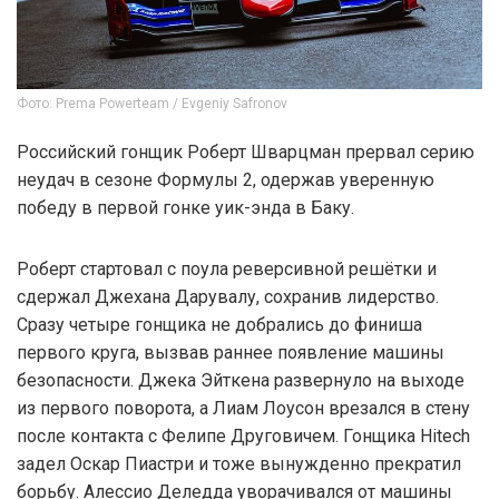
Фото: Prema Powerteam / Evgeniy Safronov
Российский гонщик Роберт Шварцман прервал серию
неудач в сезоне Формулы 2, одержав уверенную
победу в первой гонке уик-энда в Баку.
Роберт стартовал с поула реверсивной решётки и
сдержал Джехана Дарувалу, сохранив лидерство.
Сразу четыре гонщика не добрались до финиша
первого круга, вызвав раннее появление машины
безопасности. Джека Эйткена развернуло на выходе
из первого поворота, а Лиам Лоусон врезался в стену
после контакта с Фелипе Друговичем. Гонщика Hitech
задел Оскар Пиастри и тоже вынужденно прекратил
борьбу. Алессио Деледда уворачивался от машины