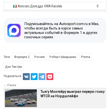
Алессио Деледда
HWA Racelab
0
Подписывайтесь на Autosport.com.ru в Max,
чтобы всегда быть в курсе самых
актуальных событий в Формуле 1 и других
гоночных сериях
Теги:
Формула 2
Россия
Роберт Шварцман
Prema
Дэн Тиктум
Поделиться:
← Ранее
Тьягу Монтейру выиграл первую гонку
WTCR на Нордшляйфе