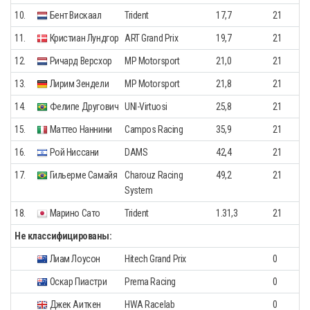
10.
Бент Вискаал
Trident
17,7
21
11.
Кристиан Лундгор
ART Grand Prix
19,7
21
12.
Ричард Версхор
MP Motorsport
21,0
21
13.
Лирим Зендели
MP Motorsport
21,8
21
14.
Фелипе Другович
UNI-Virtuosi
25,8
21
15.
Маттео Наннини
Campos Racing
35,9
21
16.
Рой Ниссани
DAMS
42,4
21
17.
Гильерме Самайя
Charouz Racing
49,2
21
System
18.
Марино Сато
Trident
1.31,3
21
Не классифицированы:
Лиам Лоусон
Hitech Grand Prix
0
Оскар Пиастри
Prema Racing
0
Джек Аиткен
HWA Racelab
0