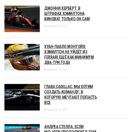
ДЖОННИ ХЕРБЕРТ: В
ШТРАФАХ ХЭМИЛТОНА
ВИНОВАТ ТОЛЬКО ОН САМ
Вчера в 13:14
ХУАН-ПАБЛО МОНТОЙЯ:
ХЭМИЛТОН НЕ УЙДЁТ ИЗ
FERRARI ЕЩЁ КАК МИНИМУМ
ДВА-ТРИ ГОДА
Вчера в 12:18
ГЛАВА CADILLAC: МЫ ХОТИМ
СОЗДАТЬ КОМАНДУ, В
КОТОРУЮ МЕЧТАЮТ ПОПАСТЬ
ВСЕ
Вчера в 11:20
АНДРЕА СТЕЛЛА: ЕСЛИ
MCLAREN ПРОДОЛЖИТ В ТОМ