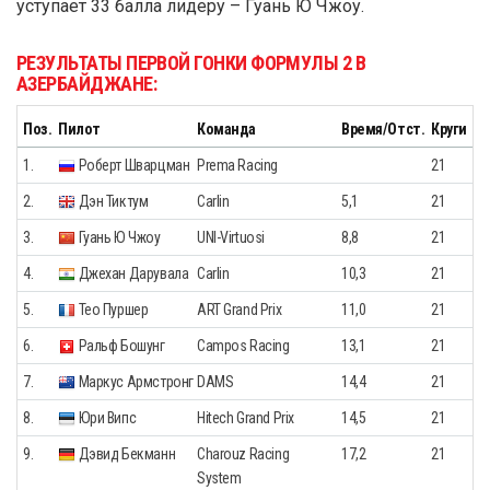
уступает 33 балла лидеру – Гуань Ю Чжоу.
РЕЗУЛЬТАТЫ ПЕРВОЙ ГОНКИ ФОРМУЛЫ 2 В
АЗЕРБАЙДЖАНЕ:
Поз.
Пилот
Команда
Время/Отст.
Круги
1.
Роберт Шварцман
Prema Racing
21
2.
Дэн Тиктум
Carlin
5,1
21
3.
Гуань Ю Чжоу
UNI-Virtuosi
8,8
21
4.
Джехан Дарувала
Carlin
10,3
21
5.
Тео Пуршер
ART Grand Prix
11,0
21
6.
Ральф Бошунг
Campos Racing
13,1
21
7.
Маркус Армстронг
DAMS
14,4
21
8.
Юри Випс
Hitech Grand Prix
14,5
21
9.
Дэвид Бекманн
Charouz Racing
17,2
21
System