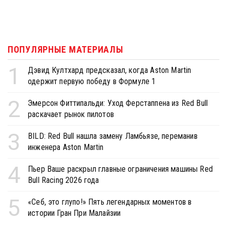
ПОПУЛЯРНЫЕ МАТЕРИАЛЫ
1
Дэвид Култхард предсказал, когда Aston Martin
одержит первую победу в Формуле 1
2
Эмерсон Фиттипальди: Уход Ферстаппена из Red Bull
раскачает рынок пилотов
3
BILD: Red Bull нашла замену Ламбьязе, переманив
инженера Aston Martin
4
Пьер Ваше раскрыл главные ограничения машины Red
Bull Racing 2026 года
5
«Себ, это глупо!» Пять легендарных моментов в
истории Гран При Малайзии