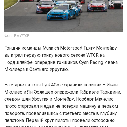
Фото: FIA WTCR
Гонщик команды Munnich Motorsport Тьягу Монтейру
выиграл первую гонку нового сезона WTCR на
Нордшляйфе, опередив гонщиков Cyan Racing Ивана
Мюллера и Сантьяго Уррутию.
На старте пилоты Lynk&Co сохранили позиции – Иван
Мюллер и Ян Эрлашер опережали Габриэле Тарквини,
следом шли Уррутия и Монтейру. Норберт Мичелис
плохо стартовал и едва не потерял машину в первом
повороте, провалившись с третьего места в глубину
пелотона. Первый круг пилоты провели осторожно,