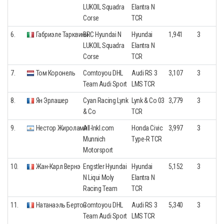
LUKOIL Squadra
Elantra N
Corse
TCR
6.
Габриэле Тарквини
BRC Hyundai N
Hyundai
1,941
3
LUKOIL Squadra
Elantra N
Corse
TCR
7.
Том Коронель
Comtoyou DHL
Audi RS 3
3,107
3
Team Audi Sport
LMS TCR
8.
Ян Эрлашер
Cyan Racing Lynk
Lynk & Co 03
3,779
3
& Co
TCR
9.
Нестор Жиролами
All-Inkl.com
Honda Civic
3,997
3
Munnich
Type-R TCR
Motorsport
10.
Жан-Карл Вернэ
Engstler Hyundai
Hyundai
5,152
3
N Liqui Moly
Elantra N
Racing Team
TCR
11.
Натанаэль Бертон
Comtoyou DHL
Audi RS 3
5,340
3
Team Audi Sport
LMS TCR