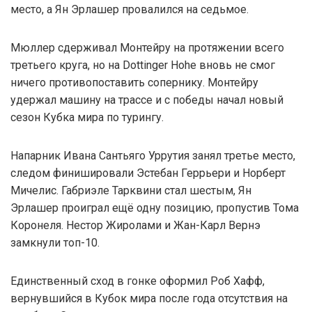
место, а Ян Эрлашер провалился на седьмое.
Мюллер сдерживал Монтейру на протяжении всего
третьего круга, но на Dottinger Hohe вновь не смог
ничего противопоставить сопернику. Монтейру
удержал машину на трассе и с победы начал новый
сезон Кубка мира по турингу.
Напарник Ивана Сантьяго Уррутия занял третье место,
следом финишировали Эстебан Геррьери и Норберт
Мичелис. Габриэле Тарквини стал шестым, Ян
Эрлашер проиграл ещё одну позицию, пропустив Тома
Коронеля. Нестор Жиролами и Жан-Карл Вернэ
замкнули топ-10.
Единственный сход в гонке оформил Роб Хафф,
вернувшийся в Кубок мира после года отсутствия на