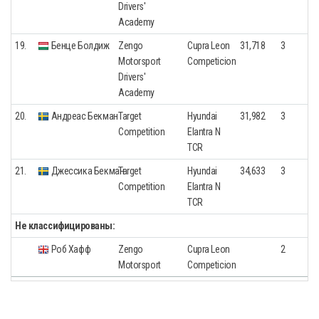
Drivers'
Academy
19.
Бенце Болдиж
Zengo
Cupra Leon
31,718
3
Motorsport
Competicion
Drivers'
Academy
20.
Андреас Бекман
Target
Hyundai
31,982
3
Competition
Elantra N
TCR
21.
Джессика Бекман
Target
Hyundai
34,633
3
Competition
Elantra N
TCR
Не классифицированы:
Роб Хафф
Zengo
Cupra Leon
2
Motorsport
Competicion