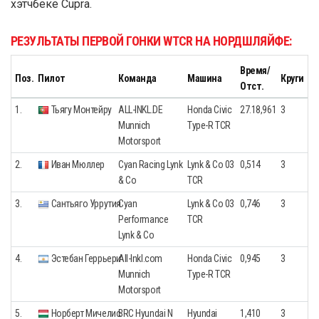
хэтчбеке Cupra.
РЕЗУЛЬТАТЫ ПЕРВОЙ ГОНКИ WTCR НА НОРДШЛЯЙФЕ:
Время/
Поз.
Пилот
Команда
Машина
Круги
Отст.
1.
Тьягу Монтейру
ALL-INKL.DE
Honda Civic
27.18,961
3
Munnich
Type-R TCR
Motorsport
2.
Иван Мюллер
Cyan Racing Lynk
Lynk & Co 03
0,514
3
& Co
TCR
3.
Сантьяго Уррутия
Cyan
Lynk & Co 03
0,746
3
Performance
TCR
Lynk & Co
4.
Эстебан Геррьери
All-Inkl.com
Honda Civic
0,945
3
Munnich
Type-R TCR
Motorsport
5.
Норберт Мичелис
BRC Hyundai N
Hyundai
1,410
3