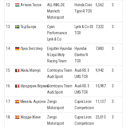
12.
Аттила Тасси
ALL-INKL.DE
Honda Civic
5,562
3
Munnich
Type-R TCR
Motorsport
13.
Тед Бьорк
Cyan
Lynk & Co 03
7,322
3
Performance
TCR
Lynk & Co
14.
Лука Энгстлер
Engstler Hyundai
Hyundai
7,883
3
N Liqui Moly
Elantra N
Racing Team
TCR
15.
Жиль Магнус
Comtoyou Team
Audi RS 3
9,942
3
Audi Sport
LMS TCR
16.
Фредерик Вервиш
Comtoyou Team
Audi RS 3
10,987
3
Audi Sport
LMS TCR
17.
Микель Ацкона
Zengo
Cupra Leon
11,137
3
Motorsport
Competicion
18.
Жорди Жене
Zengo
Cupra Leon
25,013
3
Motorsport
Competicion