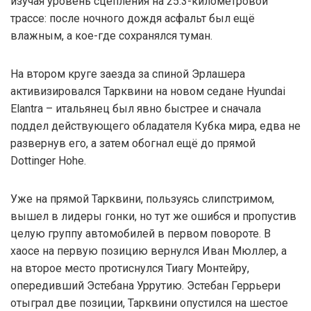
изучая уровень сцепления на 25.3-километровой
трассе: после ночного дождя асфальт был ещё
влажным, а кое-где сохранялся туман.
На втором круге заезда за спиной Эрлашера
активизировался Тарквини на новом седане Hyundai
Elantra – итальянец был явно быстрее и сначала
поддел действующего обладателя Кубка мира, едва не
развернув его, а затем обогнал ещё до прямой
Dottinger Hohe.
Уже на прямой Тарквини, пользуясь слипстримом,
вышел в лидеры гонки, но тут же ошибся и пропустив
целую группу автомобилей в первом повороте. В
хаосе на первую позицию вернулся Иван Мюллер, а
на второе место протиснулся Тиагу Монтейру,
опередивший Эстебана Уррутию. Эстебан Геррьери
отыграл две позиции, Тарквини опустился на шестое