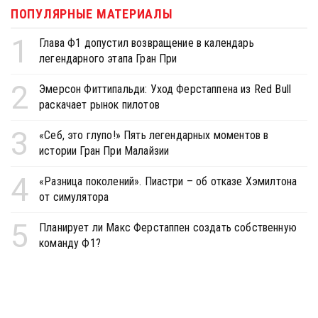
ПОПУЛЯРНЫЕ МАТЕРИАЛЫ
1
Глава Ф1 допустил возвращение в календарь
легендарного этапа Гран При
2
Эмерсон Фиттипальди: Уход Ферстаппена из Red Bull
раскачает рынок пилотов
3
«Себ, это глупо!» Пять легендарных моментов в
истории Гран При Малайзии
4
«Разница поколений». Пиастри – об отказе Хэмилтона
от симулятора
5
Планирует ли Макс Ферстаппен создать собственную
команду Ф1?