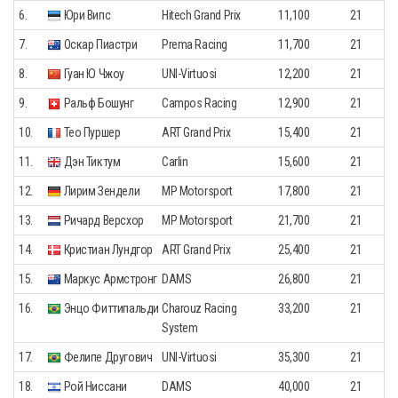
6.
Юри Випс
Hitech Grand Prix
11,100
21
7.
Оскар Пиастри
Prema Racing
11,700
21
8.
Гуан Ю Чжоу
UNI-Virtuosi
12,200
21
9.
Ральф Бошунг
Campos Racing
12,900
21
10.
Тео Пуршер
ART Grand Prix
15,400
21
11.
Дэн Тиктум
Carlin
15,600
21
12.
Лирим Зендели
MP Motorsport
17,800
21
13.
Ричард Версхор
MP Motorsport
21,700
21
14.
Кристиан Лундгор
ART Grand Prix
25,400
21
15.
Маркус Армстронг
DAMS
26,800
21
16.
Энцо Фиттипальди
Charouz Racing
33,200
21
System
17.
Фелипе Другович
UNI-Virtuosi
35,300
21
18.
Рой Ниссани
DAMS
40,000
21