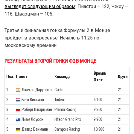
выглядит следующим образом
: Пиастри – 122, Чжоу –
116, Шварцман – 105.
Третья и финальная гонка Формулы 2 в Монце
пройдет в воскресенье. Начало в 11:25 по
московскому времени.
РЕЗУЛЬТАТЫ ВТОРОЙ ГОНКИ Ф2 В МОНЦЕ
Время/
Поз.
Пилот
Команда
Круги
Отст.
1.
Джехан Дарувала
Carlin
21
2.
Бент Вискаал
Trident
6,100
21
3.
Роберт Шварцман
Prema Racing
9,300
21
4.
Лиам Лоусон
Hitech Grand Prix
9,900
21
5.
Дэвид Бекманн
Campos Racing
10,800
21