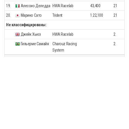
19.
Алессио Деледда
HWA Racelab
43,400
21
20.
Марино Сато
Trident
1.22,100
21
Не классифицированы:
Джейк Хьюз
HWA Racelab
2
Гильерме Самайя
Charouz Racing
2
System