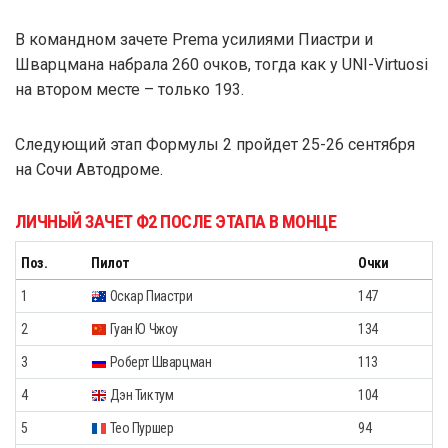
В командном зачете Prema усилиями Пиастри и
Шварцмана набрала 260 очков, тогда как у UNI-Virtuosi
на втором месте – только 193.
Следующий этап Формулы 2 пройдет 25-26 сентября
на Сочи Автодроме.
ЛИЧНЫЙ ЗАЧЕТ Ф2 ПОСЛЕ ЭТАПА В МОНЦЕ
Поз.
Пилот
Очки
1
Оскар Пиастри
147
2
Гуан Ю Чжоу
134
3
Роберт Шварцман
113
4
Дэн Тиктум
104
5
Тео Пуршер
94