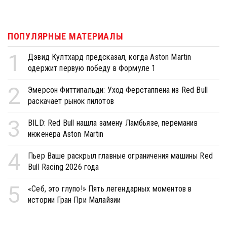
ПОПУЛЯРНЫЕ МАТЕРИАЛЫ
1
Дэвид Култхард предсказал, когда Aston Martin
одержит первую победу в Формуле 1
2
Эмерсон Фиттипальди: Уход Ферстаппена из Red Bull
раскачает рынок пилотов
3
BILD: Red Bull нашла замену Ламбьязе, переманив
инженера Aston Martin
4
Пьер Ваше раскрыл главные ограничения машины Red
Bull Racing 2026 года
5
«Себ, это глупо!» Пять легендарных моментов в
истории Гран При Малайзии