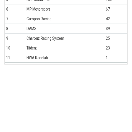
6
MP Motorsport
67
7
Campos Racing
42
8
DAMS
39
9
Charouz Racing System
25
10
Trident
23
11
HWA Racelab
1