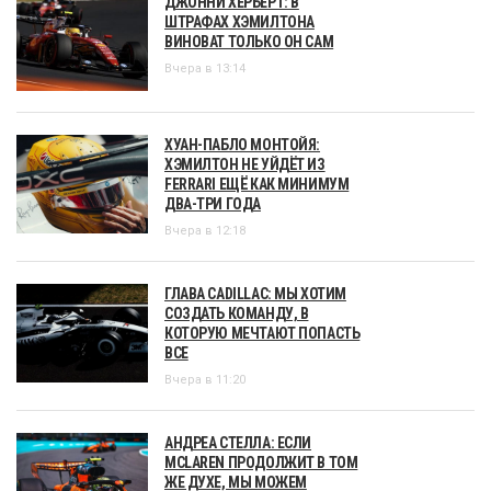
ДЖОННИ ХЕРБЕРТ: В
ШТРАФАХ ХЭМИЛТОНА
ВИНОВАТ ТОЛЬКО ОН САМ
Вчера в 13:14
ХУАН-ПАБЛО МОНТОЙЯ:
ХЭМИЛТОН НЕ УЙДЁТ ИЗ
FERRARI ЕЩЁ КАК МИНИМУМ
ДВА-ТРИ ГОДА
Вчера в 12:18
ГЛАВА CADILLAC: МЫ ХОТИМ
СОЗДАТЬ КОМАНДУ, В
КОТОРУЮ МЕЧТАЮТ ПОПАСТЬ
ВСЕ
Вчера в 11:20
АНДРЕА СТЕЛЛА: ЕСЛИ
MCLAREN ПРОДОЛЖИТ В ТОМ
ЖЕ ДУХЕ, МЫ МОЖЕМ