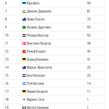
6
Юри Випс
90
7
Джехан Дарувала
81
8
Лиам Лоусон
72
9
Фелипе Другович
59
10
Ричард Версхор
56
11
Кристиан Лундгор
38
12
Ральф Бошунг
36
13
Дэвид Бекманн
31
14
Маркус Армстронг
25
15
Бент Вискаал
22
16
Рой Ниссани
14
17
Лирим Зендели
11
18
Марино Сато
1
19
Маттео Наннини
1