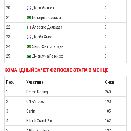
20
Джек Аиткен
0
21
Гильерме Самайя
0
22
Алессио Деледда
0
23
Джейк Хьюз
0
24
Энцо Фиттипальди
0
25
Джанлука Петекоф
0
КОМАНДНЫЙ ЗАЧЕТ Ф2 ПОСЛЕ ЭТАПА В МОНЦЕ
Поз.
Участник
Очки
1
Prema Racing
260
2
UNI-Virtuosi
193
3
Carlin
185
4
Hitech Grand Prix
162
5
ART Grand Prix
132