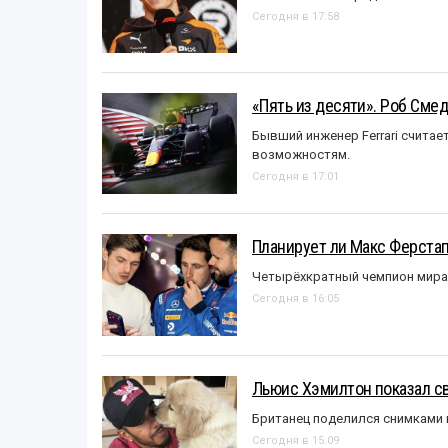
Сегодня в 17:58
«Пять из десяти». Роб Смед
Бывший инженер Ferrari считае
возможностям.
Сегодня в 17:01
Планирует ли Макс Ферста
Четырёхкратный чемпион мира 
Сегодня в 16:05
Льюис Хэмилтон показал с
Британец поделился снимками 
Сегодня в 15:09