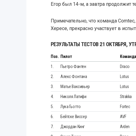
Егор был 14-м, а завтра продолжит т
Примечательно, что команда Comtec,
Хересе, прекрасно участвует в испы
РЕЗУЛЬТАТЫ ТЕСТОВ 21 ОКТЯБРЯ, У
Поз.
Пилот
Команд
1.
Пьетро Фантен
Draco
2.
Алекс Фонтана
Lotus
3.
Матье Ваксивьер
Lotus
4.
Николя Латифи
Strakka
5.
Лука Гьотто
Fortec
6.
Бейтске Виссер
AVF
7.
Джордан Кинг
Arden