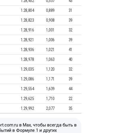
1.28,452
0,537
43
1.28,804
0,889
31
1.28,823
0,908
39
1.28,916
1,001
32
1.28,921
1,006
39
1.28,936
1,021
41
1.28,978
1,063
40
1.29,035
1,120
32
1.29,086
1,171
39
1.29,554
1,639
44
1.29,625
1,710
22
1.29,992
2,077
35
t.com.ru в Max, чтобы всегда быть в
бытий в Формуле 1 и других