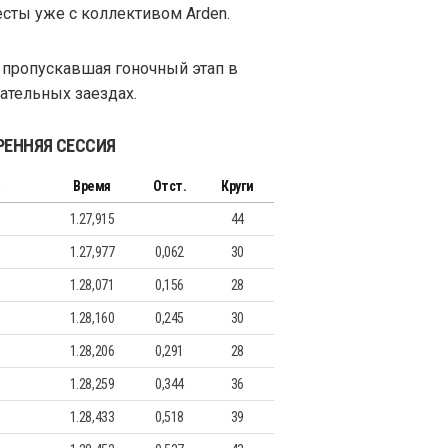
есты уже с коллективом Arden.
 пропускавшая гоночный этап в
тательных заездах.
ТРЕННЯЯ СЕССИЯ
а
Время
Отст.
Круги
1.27,915
44
1.27,977
0,062
30
1.28,071
0,156
28
1.28,160
0,245
30
1.28,206
0,291
28
1.28,259
0,344
36
1.28,433
0,518
39