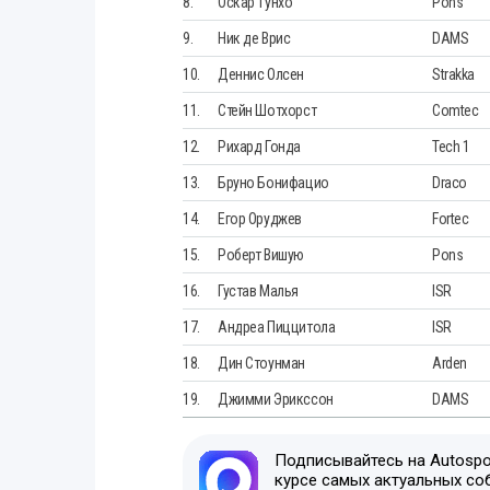
8.
Оскар Тунхо
Pons
9.
Ник де Врис
DAMS
10.
Деннис Олсен
Strakka
11.
Стейн Шотхорст
Comtec
12.
Рихард Гонда
Tech 1
13.
Бруно Бонифацио
Draco
14.
Егор Оруджев
Fortec
15.
Роберт Вишую
Pons
16.
Густав Малья
ISR
17.
Андреа Пиццитола
ISR
18.
Дин Стоунман
Arden
19.
Джимми Эрикссон
DAMS
Подписывайтесь на Autospor
курсе самых актуальных со