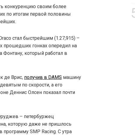
ить конкуренцию своим более
их по итогам первой половины
нейших.
aco стал быстрейшим (1.27,915) –
их прошедших гонках опередил на
 Фонтану, который работал в
к де Врис,
получив в DAMS
машину
 девятым по скорости, а его
оне Деннис Олсен показал почти
 Оруджев – петербуржец
на, которую даже не пришлось
в программу SMP Racing. C утра