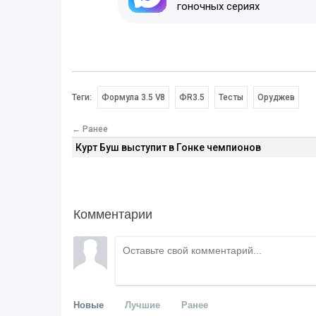
гоночных сериях
Теги:
Формула 3.5 V8
ФR3.5
Тесты
Оруджев
← Ранее
Курт Буш выступит в Гонке чемпионов
Комментарии
Новые
Лучшие
Ранее