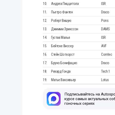
10.
Андреа Пиццитола
ISR
11.
Пьетро Фантен
Draco
12.
Роберт Вишую
Pons
13.
Джимми Эрикссон
DAMS
14.
Густав Малья
ISR
15.
Бейтске Виссер
AVF
16.
Стейн Шотхорст
Comtec
17.
Бруно Бонифацио
Draco
18.
Рихард Гонда
Tech 1
19.
Матье Ваксивьер
Lotus
Подписывайтесь на Autospor
курсе самых актуальных со
гоночных сериях