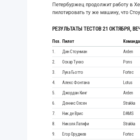
Петербуржец продолжит работу в Хе
пилотировать ту же машину, что Сто
РЕЗУЛЬТАТЫ ТЕСТОВ 21 ОКТЯБРЯ, В
Поз.
Пилот
Команд
1.
Дин Стоунман
Arden
2.
Оскар Тунхо
Pons
3.
Лука Гьотто
Fortec
4.
Алекс Фонтана
Lotus
5.
Джордан Кинг
Arden
6.
Деннис Олсен
Strakka
7.
Ник де Врис
DAMS
8.
Николя Латифи
Strakka
9.
Егор Оруджев
Fortec