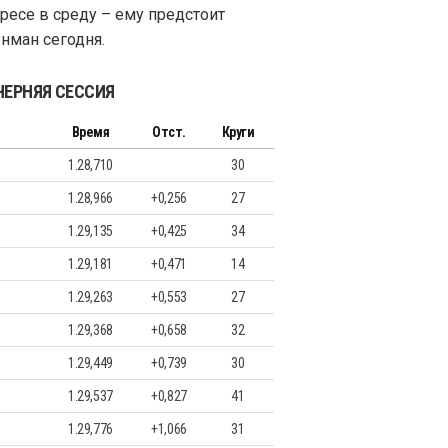
ресе в среду – ему предстоит
унман сегодня.
ЕЧЕРНЯЯ СЕССИЯ
а
Время
Отст.
Круги
1.28,710
30
1.28,966
+0,256
27
1.29,135
+0,425
34
1.29,181
+0,471
14
1.29,263
+0,553
27
1.29,368
+0,658
32
1.29,449
+0,739
30
1.29,537
+0,827
41
1.29,776
+1,066
31