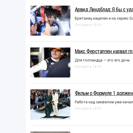
Арвид Линдблад: Я бы с уд
Британец нацелен и на серию S
Сегодня в 15:16
Макс Ферстаппен назвал гл
Для голландца — это его дочь
Сегодня в 14:15
Фильм о Формуле 1 должен
Работа над сиквелом уже нача
Сегодня в 13:14