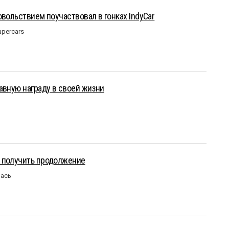
овольствием поучаствовал в гонках IndyCar
upercars
авную награду в своей жизни
 получить продолжение
лась