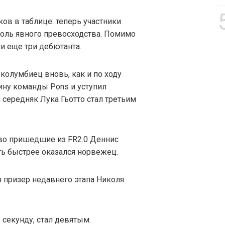
ов в таблице: теперь участники
оль явного превосходства. Помимо
и еще три дебютанта.
 колумбиец вновь, как и по ходу
ину команды Pons и уступил
 середняк Лука Гьотто стал третьим
во пришедшие из FR2.0 Деннис
чуть быстрее оказался норвежец.
ся призер недавнего этапа Николя
 секунду, стал девятым.