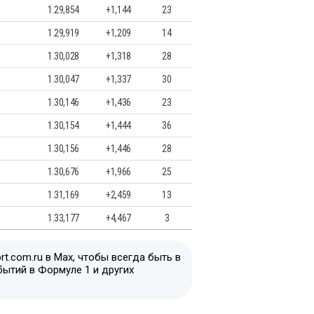
1.29,854
+1,144
23
1.29,919
+1,209
14
1.30,028
+1,318
28
1.30,047
+1,337
30
1.30,146
+1,436
23
1.30,154
+1,444
36
1.30,156
+1,446
28
1.30,676
+1,966
25
1.31,169
+2,459
13
1.33,177
+4,467
3
t.com.ru в Max, чтобы всегда быть в
бытий в Формуле 1 и других