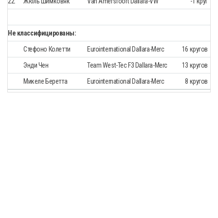
22.
Жюль Шимковяк
Van Amersfoort Dallara-VW
-1 круг
Не классифицированы:
Стефоно Колетти
Eurointernational Dallara-Merc
16 кругов
Энди Чен
Team West-Tec F3 Dallara-Merc
13 кругов
Микеле Беретта
Eurointernational Dallara-Merc
8 кругов