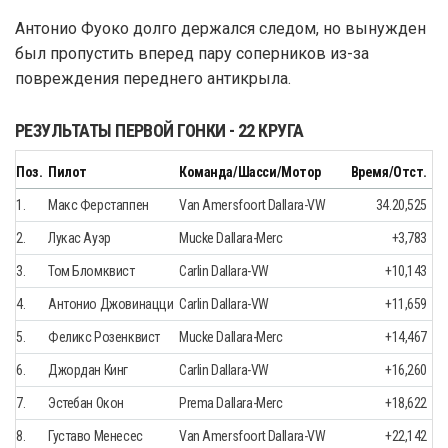
Антонио Фуоко долго держался следом, но вынужден
был пропустить вперед пару соперников из-за
повреждения переднего антикрыла.
РЕЗУЛЬТАТЫ ПЕРВОЙ ГОНКИ - 22 КРУГА
Поз.
Пилот
Команда/Шасси/Мотор
Время/Отст.
1.
Макс Ферстаппен
Van Amersfoort Dallara-VW
34.20,525
2.
Лукас Ауэр
Mucke Dallara-Merc
+3,783
3.
Том Бломквист
Carlin Dallara-VW
+10,143
4.
Антонио Джовинацци
Carlin Dallara-VW
+11,659
5.
Феликс Розенквист
Mucke Dallara-Merc
+14,467
6.
Джордан Кинг
Carlin Dallara-VW
+16,260
7.
Эстебан Окон
Prema Dallara-Merc
+18,622
8.
Густаво Менесес
Van Amersfoort Dallara-VW
+22,142