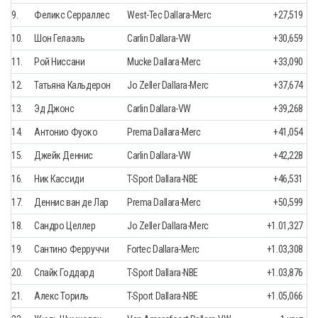
9.
Феликс Серраллес
West-Tec Dallara-Merc
+27,519
10.
Шон Гелаэль
Carlin Dallara-VW
+30,659
11.
Рой Ниссани
Mucke Dallara-Merc
+33,090
12.
Татьяна Кальдерон
Jo Zeller Dallara-Merc
+37,674
13.
Эд Джонс
Carlin Dallara-VW
+39,268
14.
Антонио Фуоко
Prema Dallara-Merc
+41,054
15.
Джейк Деннис
Carlin Dallara-VW
+42,228
16.
Ник Кассиди
T-Sport Dallara-NBE
+46,531
17.
Деннис ван де Лар
Prema Dallara-Merc
+50,599
18.
Сандро Целлер
Jo Zeller Dallara-Merc
+1.01,327
19.
Сантино Ферруччи
Fortec Dallara-Merc
+1.03,308
20.
Спайк Годдард
T-Sport Dallara-NBE
+1.03,876
21.
Алекс Ториль
T-Sport Dallara-NBE
+1.05,066