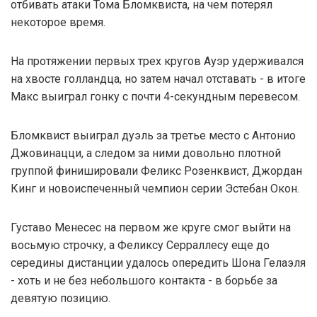
отбивать атаки Тома Бломквиста, на чем потерял
некоторое время.
На протяжении первых трех кругов Ауэр удерживался
на хвосте голландца, но затем начал отставать - в итоге
Макс выиграл гонку с почти 4-секундным перевесом.
Бломквист выиграл дуэль за третье место с Антонио
Джовинацци, а следом за ними довольно плотной
группой финишировали Феликс Розенквист, Джордан
Кинг и новоиспеченный чемпион серии Эстебан Окон.
Густаво Менесес на первом же круге смог выйти на
восьмую строчку, а Феликсу Серраллесу еще до
середины дистанции удалось опередить Шона Гелаэля
- хоть и не без небольшого контакта - в борьбе за
девятую позицию.