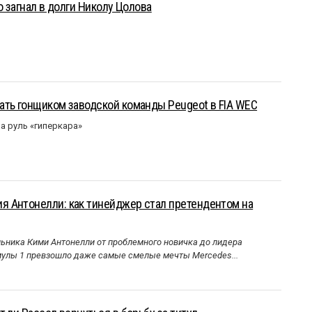
о загнал в долги Николу Цолова
ать гонщиком заводской команды Peugeot в FIA WEC
а руль «гиперкара»
 Антонелли: как тинейджер стал претендентом на
ника Кими Антонелли от проблемного новичка до лидера
улы 1 превзошло даже самые смелые мечты Mercedes...