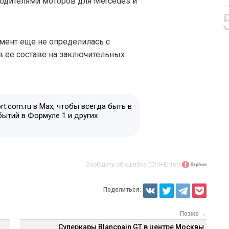
водителями моторов для Mercedes и
мент еще не определилась с
в ее составе на заключительных
t.com.ru в Max, чтобы всегда быть в
бытий в Формуле 1 и других
Сообщить об ошибке (Ctrl+Enter)
Поделиться:
Позже →
Суперкары Blancpain GT в центре Москвы