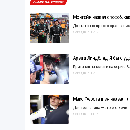
НОВЫЕ МАТЕРИАЛЫ
Монтойя назвал способ, ка
Достаточно просто сравняться
Сегодня в 16:17
Арвид Линдблад: Я бы с уд
Британец нацелен и на серию S
Сегодня в 15:16
Макс Ферстаппен назвал гл
Для голландца — это его дочь
Сегодня в 14:15