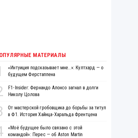
ОПУЛЯРНЫЕ МАТЕРИАЛЫ
1
«Интуиция подсказывает мне...»: Култхард — о
будущем Ферстаппена
2
F1-Insider: Фернандо Алонсо загнал в долги
Николу Цолова
3
От мастерской гробовщика до борьбы за титул
в Ф1. История Хайнца-Харальда Френтцена
4
«Моё будущее было связано с этой
командой»: Перес — об Aston Martin