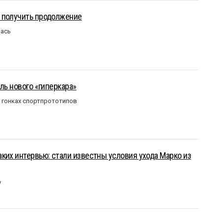
 получить продолжение
лась
ль нового «гиперкара»
в гонках спортпрототипов
ких интервью: стали известны условия ухода Марко из
у