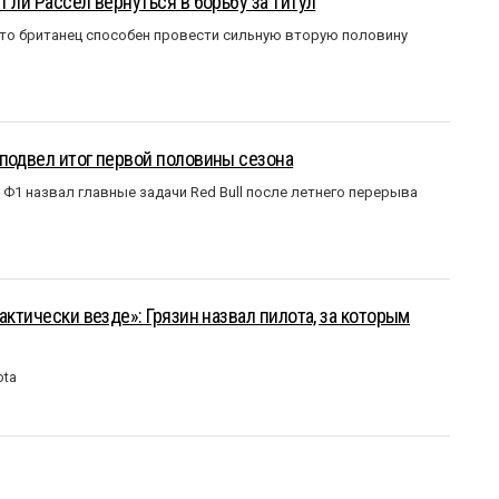
 ли Рассел вернуться в борьбу за титул
что британец способен провести сильную вторую половину
подвел итог первой половины сезона
Ф1 назвал главные задачи Red Bull после летнего перерыва
актически везде»: Грязин назвал пилота, за которым
ota