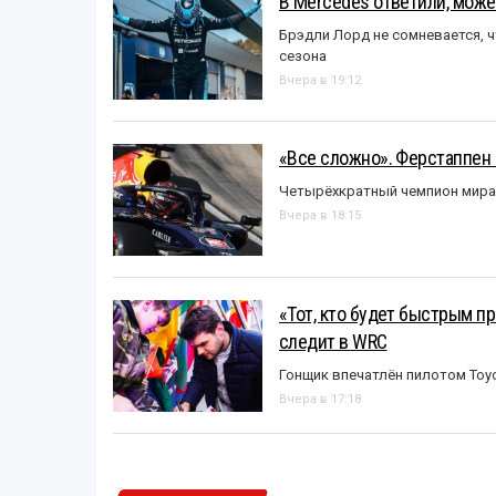
В Mercedes ответили, может
Брэдли Лорд не сомневается, 
сезона
Вчера в 19:12
«Все сложно». Ферстаппен 
Четырёхкратный чемпион мира 
Вчера в 18:15
«Тот, кто будет быстрым пр
следит в WRC
Гонщик впечатлён пилотом Toy
Вчера в 17:18