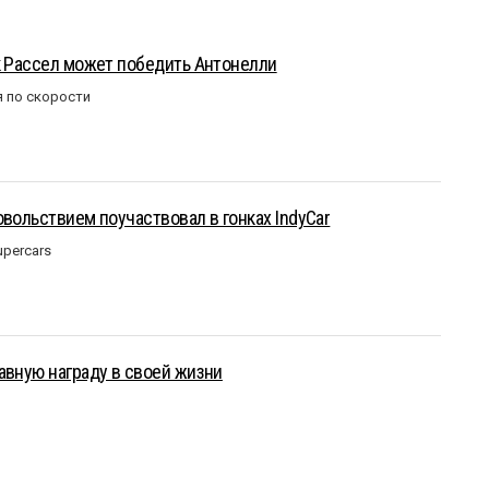
к Рассел может победить Антонелли
 по скорости
овольствием поучаствовал в гонках IndyCar
upercars
авную награду в своей жизни