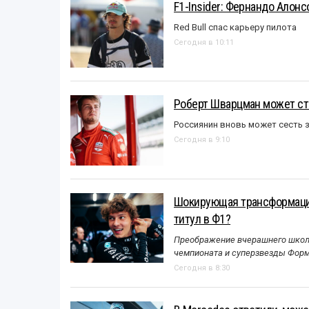
F1-Insider: Фернандо Алонс
Red Bull спас карьеру пилота
Сегодня в 10:11
Роберт Шварцман может ст
Россиянин вновь может сесть з
Сегодня в 9:10
Шокирующая трансформация
титул в Ф1?
Преображение вчерашнего школь
чемпионата и суперзвезды Форм
Сегодня в 8:30