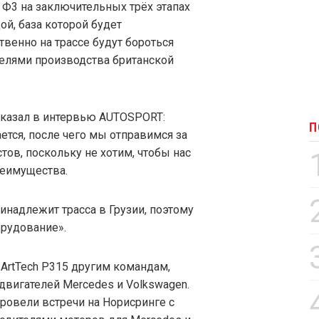
 Ф3 на заключительных трёх этапах
ой, база которой будет
венно на трассе будут бороться
елями производства британской
 сказал в интервью AUTOSPORT:
П
тся, после чего мы отправимся за
ов, поскольку не хотим, чтобы нас
реимущества.
надлежит трасса в Грузии, поэтому
орудование».
 ArtTech P315 другим командам,
двигателей Mercedes и Volkswagen.
ровели встречи на Норисринге с