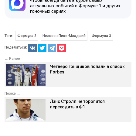
чтобы всегда быть в курсе самых
актуальных событий в Формуле 1 и других
гоночных сериях
Теги:
Формула 3
Нельсон Пике-Младший
Формула 3
Поделиться:
← Ранее
Четверо гонщиков попали в список
Forbes
Позже →
Лэнс Стролл не торопится
переходить в Ф1