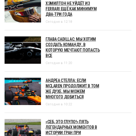
ХЭМИЛТОН НЕ УЙДЁТ ИЗ
FERRARI ЕЩЁ КАК МИНИМУМ
ДВА-ТРИ ГОДА
Сегодня в 12:18
ГЛАВА CADILLAC: МЫ ХОТИМ
СОЗДАТЬ КОМАНДУ, В
КОТОРУЮ МЕЧТАЮТ ПОПАСТЬ
ВСЕ
Сегодня в 11:20
АНДРЕА СТЕЛЛА: ЕСЛИ
MCLAREN ПРОДОЛЖИТ В ТОМ
ЖЕ ДУХЕ, МЫ МОЖЕМ
МНОГОГО ДОБИТЬСЯ
Сегодня в 10:22
«СЕБ, ЭТО ГЛУПО!» ПЯТЬ
ЛЕГЕНДАРНЫХ МОМЕНТОВ В
ИСТОРИИ ГРАН ПРИ