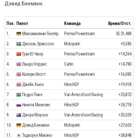
Дэвид Бекманн.
Поз.
Пилот
Команда
Время/Отст.
1.
Максимилиан Гюнтер
Prema Powerteam
35.31,488
2.
Джоэль Эрикссон
Motopark
+3,585
3.
Гуан Ю Чжоу
Prema Powerteam
+14,264
4.
Ландо Норрис
Carlin
+14,780
5.
Каллум Илотт
Prema Powerteam
+16,085
6.
Джейк Хьюз
HitechGP
+19,918
7.
Педро Пике
Van Amersfoort Racing
+23,872
8.
Никита Мазепин
HitechGP
+24,718
9.
Джоуи Моусон
Van Amersfoort Racing
+25,559
10.
Дэвид Бекманн
Motopark
+27,603
11.
Тадасуке Макино
HitechGP
+28,848