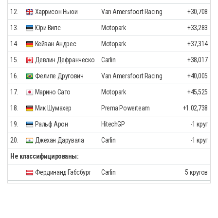
12.
Харрисон Ньюи
Van Amersfoort Racing
+30,708
13.
Юри Випс
Motopark
+33,283
14.
Кейван Андрес
Motopark
+37,314
15.
Девлин Дефранческо
Carlin
+38,017
16.
Фелипе Другович
Van Amersfoort Racing
+40,005
17.
Марино Сато
Motopark
+45,525
18.
Мик Шумахер
Prema Powerteam
+1.02,738
19.
Ральф Арон
HitechGP
-1 круг
20.
Джехан Дарувала
Carlin
-1 круг
Не классифицированы:
Фердинанд Габсбург
Carlin
5 кругов