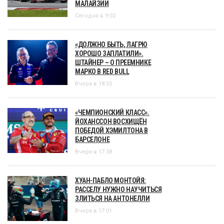
МАЛАЙЗИИ
Сегодня в 9:02
«ДОЛЖНО БЫТЬ, ЛАГРЮ
ХОРОШО ЗАПЛАТИЛИ».
ШТАЙНЕР – О ПРЕЕМНИКЕ
МАРКО В RED BULL
Вчера в 18:55
«ЧЕМПИОНСКИЙ КЛАСС».
ЙОХАНССОН ВОСХИЩЁН
ПОБЕДОЙ ХЭМИЛТОНА В
БАРСЕЛОНЕ
Вчера в 17:58
ХУАН-ПАБЛО МОНТОЙЯ:
РАССЕЛУ НУЖНО НАУЧИТЬСЯ
ЗЛИТЬСЯ НА АНТОНЕЛЛИ
Вчера в 17:01