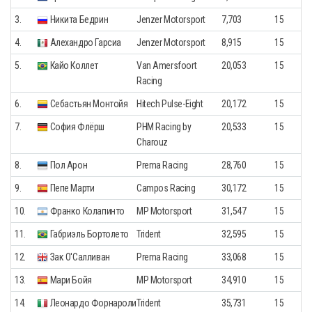
3.
Никита Бедрин
Jenzer Motorsport
7,703
15
4.
Алехандро Гарсиа
Jenzer Motorsport
8,915
15
5.
Кайо Коллет
Van Amersfoort
20,053
15
Racing
6.
Себастьян Монтойя
Hitech Pulse-Eight
20,172
15
7.
София Флёрш
PHM Racing by
20,533
15
Charouz
8.
Пол Арон
Prema Racing
28,760
15
9.
Пепе Марти
Campos Racing
30,172
15
10.
Франко Колапинто
MP Motorsport
31,547
15
11.
Габриэль Бортолето
Trident
32,595
15
12.
Зак О'Салливан
Prema Racing
33,068
15
13.
Мари Бойя
MP Motorsport
34,910
15
14.
Леонардо Форнароли
Trident
35,731
15