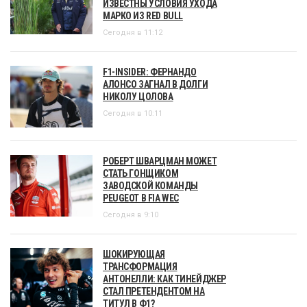
ИЗВЕСТНЫ УСЛОВИЯ УХОДА
МАРКО ИЗ RED BULL
Сегодня в 11:12
F1-INSIDER: ФЕРНАНДО
АЛОНСО ЗАГНАЛ В ДОЛГИ
НИКОЛУ ЦОЛОВА
Сегодня в 10:11
РОБЕРТ ШВАРЦМАН МОЖЕТ
СТАТЬ ГОНЩИКОМ
ЗАВОДСКОЙ КОМАНДЫ
PEUGEOT В FIA WEC
Сегодня в 9:10
ШОКИРУЮЩАЯ
ТРАНСФОРМАЦИЯ
АНТОНЕЛЛИ: КАК ТИНЕЙДЖЕР
СТАЛ ПРЕТЕНДЕНТОМ НА
ТИТУЛ В Ф1?