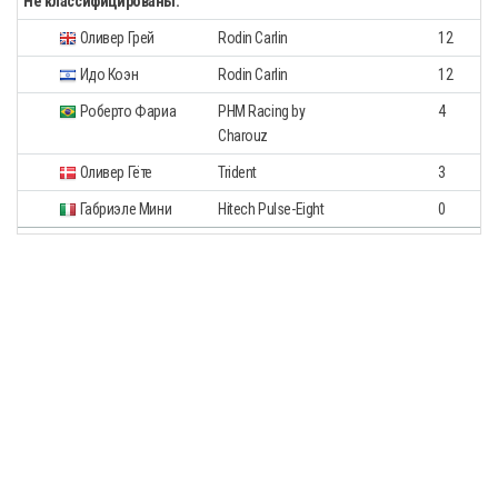
Не классифицированы:
Оливер Грей
Rodin Carlin
12
Идо Коэн
Rodin Carlin
12
Роберто Фариа
PHM Racing by
4
Charouz
Оливер Гёте
Trident
3
Габриэле Мини
Hitech Pulse-Eight
0