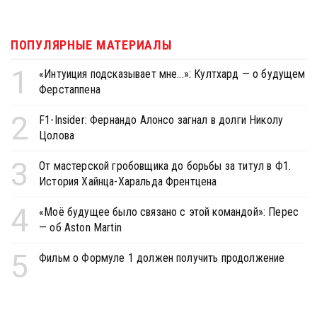
ПОПУЛЯРНЫЕ МАТЕРИАЛЫ
1
«Интуиция подсказывает мне...»: Култхард — о будущем
Ферстаппена
2
F1-Insider: Фернандо Алонсо загнал в долги Николу
Цолова
3
От мастерской гробовщика до борьбы за титул в Ф1.
История Хайнца-Харальда Френтцена
4
«Моё будущее было связано с этой командой»: Перес
— об Aston Martin
5
Фильм о Формуле 1 должен получить продолжение