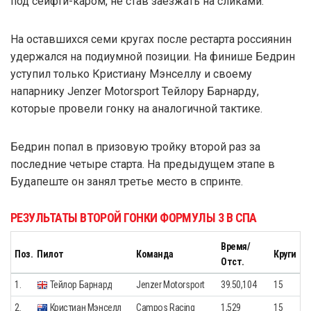
под сейфти-каром, не став заезжать на сликами.
На оставшихся семи кругах после рестарта россиянин
удержался на подиумной позиции. На финише Бедрин
уступил только Кристиану Мэнселлу и своему
напарнику Jenzer Motorsport Тейлору Барнарду,
которые провели гонку на аналогичной тактике.
Бедрин попал в призовую тройку второй раз за
последние четыре старта. На предыдущем этапе в
Будапеште он занял третье место в спринте.
РЕЗУЛЬТАТЫ ВТОРОЙ ГОНКИ ФОРМУЛЫ 3 В СПА
Время/
Поз.
Пилот
Команда
Круги
Отст.
1.
Тейлор Барнард
Jenzer Motorsport
39.50,104
15
2.
Кристиан Мэнселл
Campos Racing
1,529
15