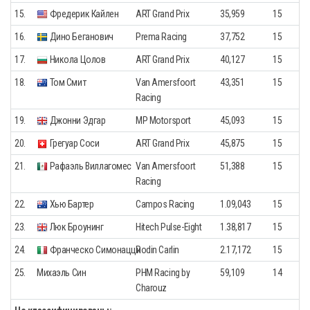
15.
Фредерик Кайлен
ART Grand Prix
35,959
15
16.
Дино Беганович
Prema Racing
37,752
15
17.
Никола Цолов
ART Grand Prix
40,127
15
18.
Том Смит
Van Amersfoort
43,351
15
Racing
19.
Джонни Эдгар
MP Motorsport
45,093
15
20.
Грегуар Соси
ART Grand Prix
45,875
15
21.
Рафаэль Виллагомес
Van Amersfoort
51,388
15
Racing
22.
Хью Бартер
Campos Racing
1.09,043
15
23.
Люк Броунинг
Hitech Pulse-Eight
1.38,817
15
24.
Франческо Симонацци
Rodin Carlin
2.17,172
15
25.
Михаэль Син
PHM Racing by
59,109
14
Charouz