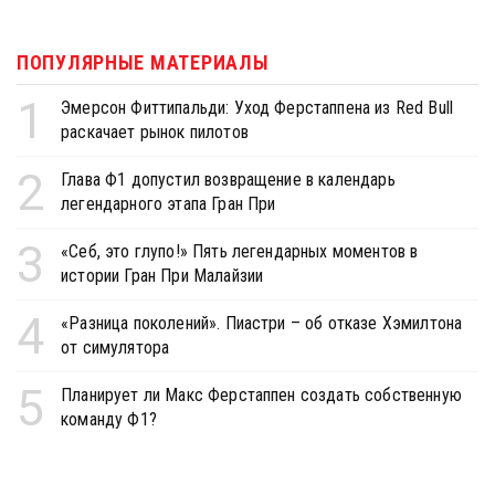
ПОПУЛЯРНЫЕ МАТЕРИАЛЫ
1
Эмерсон Фиттипальди: Уход Ферстаппена из Red Bull
раскачает рынок пилотов
2
Глава Ф1 допустил возвращение в календарь
легендарного этапа Гран При
3
«Себ, это глупо!» Пять легендарных моментов в
истории Гран При Малайзии
4
«Разница поколений». Пиастри – об отказе Хэмилтона
от симулятора
5
Планирует ли Макс Ферстаппен создать собственную
команду Ф1?